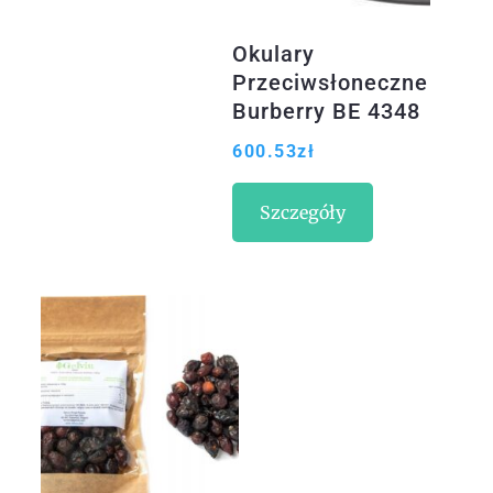
Okulary
Przeciwsłoneczne
Burberry BE 4348
COOPER 394987
600.53
zł
Szczegóły