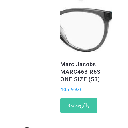
Marc Jacobs
MARC463 R6S
ONE SIZE (53)
Szare
405.99
zł
Szczegóły