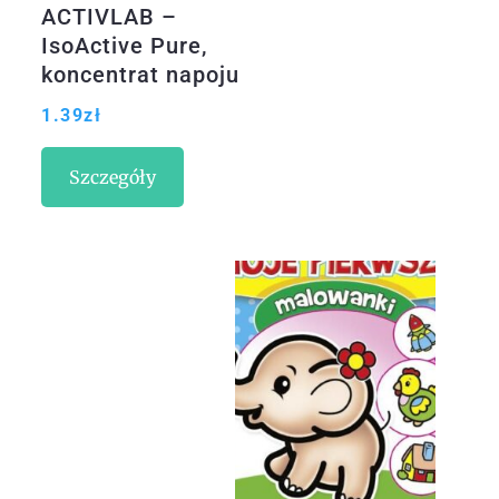
ACTIVLAB –
IsoActive Pure,
koncentrat napoju
izotonicznego
1.39
zł
instant, 40g
Szczegóły