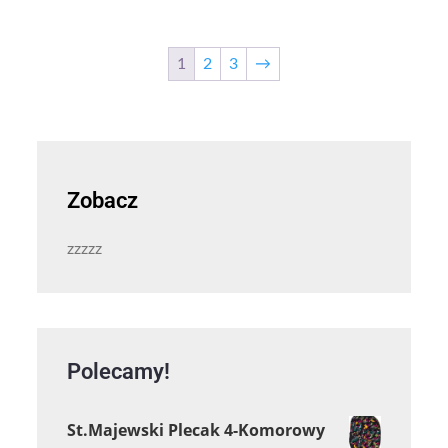
1
2
3
→
Zobacz
zzzzz
Polecamy!
St.Majewski Plecak 4-Komorowy