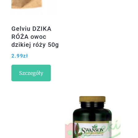
Gelviu DZIKA
RÓŻA owoc
dzikiej róży 50g
Witamina C
2.99
zł
Szczegóły