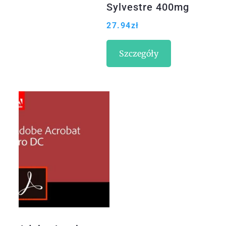
Sylvestre 400mg
90tabl.
27.94
zł
Szczegóły