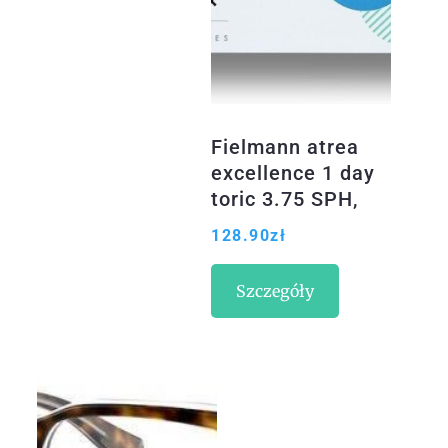
Fielmann atrea
excellence 1 day
toric 3.75 SPH,
Cyl. -0.75, Oś 170
128.90
zł
& BC 8.6 30szt.
(10036763)
Szczegóły