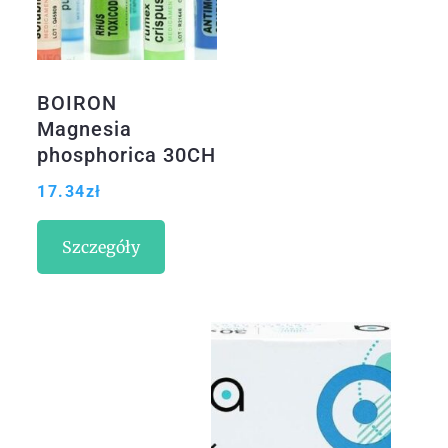
BOIRON
Magnesia
phosphorica 30CH
granulki
17.34
zł
Szczegóły