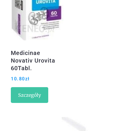
Medicinae
Novativ Urovita
60Tabl.
10.80
zł
Szczegóły