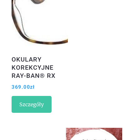
OKULARY
KOREKCYJNE
RAY-BAN® RX
5391 5082 53
369.00
zł
ROZMIAR M
Szczegóły