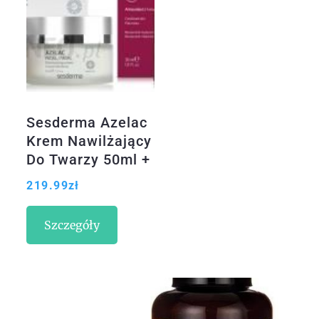
Sesderma Azelac
Krem Nawilżający
Do Twarzy 50ml +
Resveraderm
219.99
zł
Liposomal Serum
Liposomowe 30ml
Szczegóły