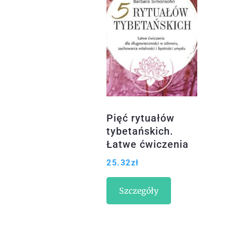
Pięć rytuałów
tybetańskich.
Łatwe ćwiczenia
dla
25.32
zł
długowieczności
w zdrowiu,
Szczegóły
zachowania
witalności i
bystrości umysłu