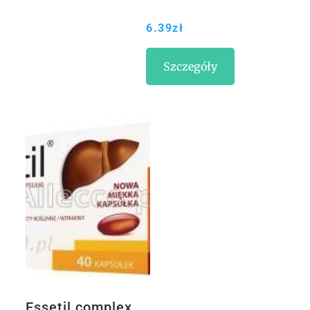
6.39
zł
Szczegóły
Essetil complex