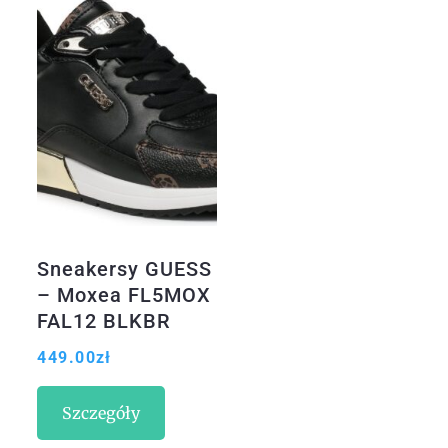
Sneakersy GUESS
– Moxea FL5MOX
FAL12 BLKBR
449.00
zł
Szczegóły