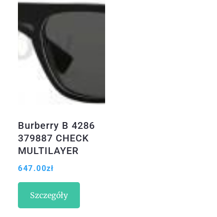
Burberry B 4286
379887 CHECK
MULTILAYER
BLACK grey
647.00
zł
Szczegóły