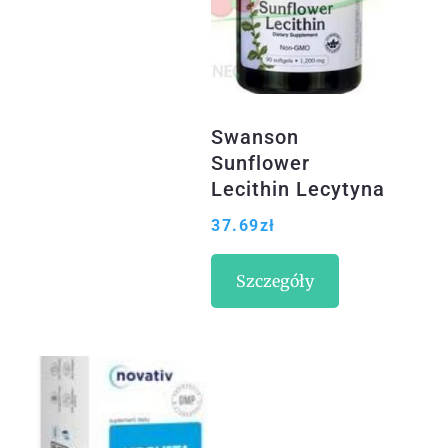
Swanson
Sunflower
Lecithin Lecytyna
słonecznikowa 90
37.69
zł
kaps.
Szczegóły