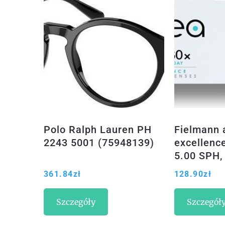
Polo Ralph Lauren PH
Fielmann 
2243 5001 (75948139)
excellence
5.00 SPH, 
20 & BC 8.
361.84
zł
128.90
zł
(10029681
Szczegóły
Szczegół