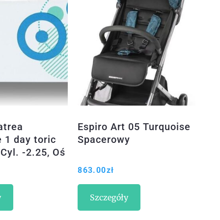
atrea
Espiro Art 05 Turquoise
 1 day toric
Spacerowy
Cyl. -2.25, Oś
6 30szt.
863.00
zł
)
y
Szczegóły