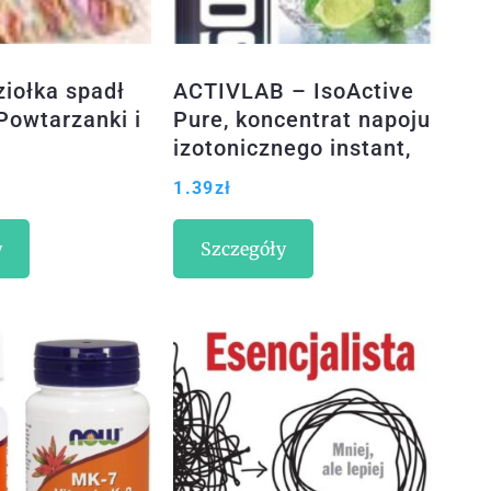
ziołka spadł
ACTIVLAB – IsoActive
Powtarzanki i
Pure, koncentrat napoju
izotonicznego instant,
40g
1.39
zł
y
Szczegóły