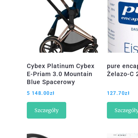
Cybex Platinum Cybex
pure enca
E-Priam 3.0 Mountain
Żelazo-C 
Blue Spacerowy
5 148.00
zł
127.70
zł
Szczegóły
Szczegół