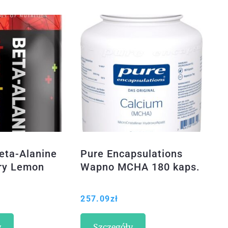
eta-Alanine
Pure Encapsulations
ry Lemon
Wapno MCHA 180 kaps.
257.09
zł
y
Szczegóły