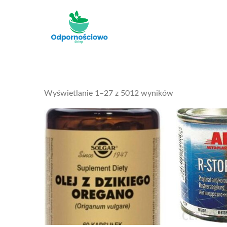
Skip
to
Odporności
content
Sorted
Wyświetlanie 1–27 z 5012 wyników
by
latest