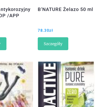
antykorozyjny
B’NATURE Żelazo 50 ml
OP /APP
78.30
zł
y
Szczegóły