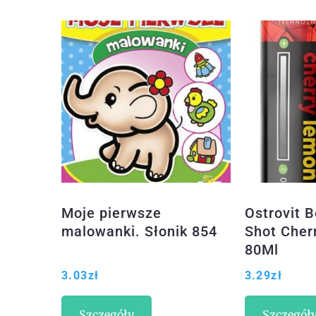
Moje pierwsze
Ostrovit B
malowanki. Słonik 854
Shot Cher
80Ml
3.03
zł
3.29
zł
Szczegóły
Szczegół