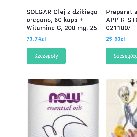
SOLGAR Olej z dzikiego
Preparat 
oregano, 60 kaps +
APP R-ST
Witamina C, 200 mg, 25
021100/
tabl
73.74
zł
25.60
zł
Szczegóły
Szczegół