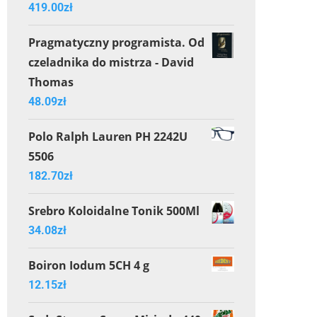
419.00
zł
Pragmatyczny programista. Od
czeladnika do mistrza - David
Thomas
48.09
zł
Polo Ralph Lauren PH 2242U
5506
182.70
zł
Srebro Koloidalne Tonik 500Ml
34.08
zł
Boiron Iodum 5CH 4 g
12.15
zł