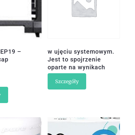
-EP19 –
w ujęciu systemowym.
cap
Jest to spojrzenie
oparte na wynikach
badań
Szczegóły
y