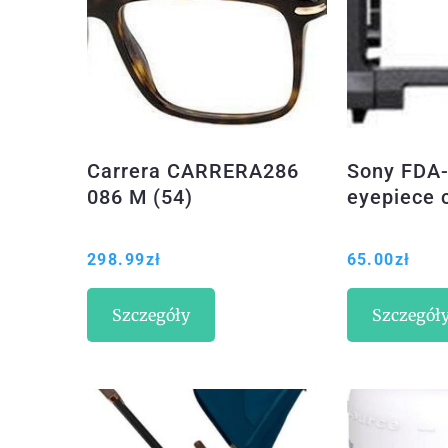
Carrera CARRERA286
Sony FDA
086 M (54)
eyepiece 
298.99
zł
65.00
zł
Szczegóły
Szczegół