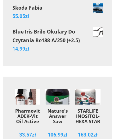
Skoda Fabia
55.05
zł
Blue Iris Brilo Okulary Do
Czytania Re188-A/250 (+2.5)
14.99
zł
Pharmovit
Nature's
STARLIFE
ADEK-Vit
Answer
INOSITOL-
Oil Active
Saw
HEXA STAR
30 ml
Palmetto
60 cps ,
Berries
suplement
33.57
zł
106.99
zł
163.02
zł
jagda
diety