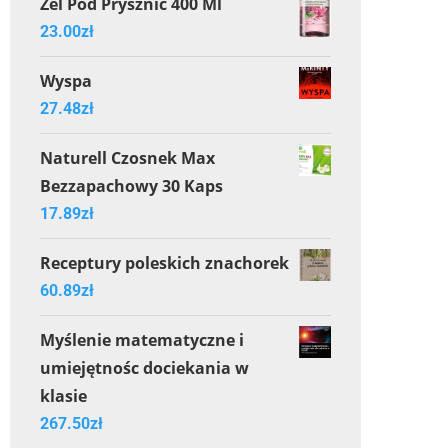
Żel Pod Prysznic 400 Ml
23.00
zł
Wyspa
27.48
zł
Naturell Czosnek Max
Bezzapachowy 30 Kaps
17.89
zł
Receptury poleskich znachorek
60.89
zł
Myślenie matematyczne i
umiejętnośc dociekania w
klasie
267.50
zł