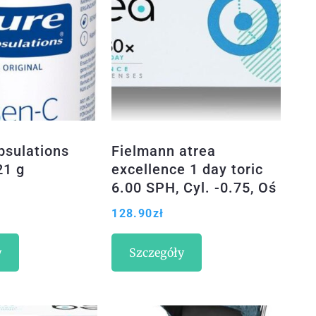
psulations
Fielmann atrea
21 g
excellence 1 day toric
6.00 SPH, Cyl. -0.75, Oś
100 & BC 8.6 30szt.
128.90
zł
(10029732)
y
Szczegóły