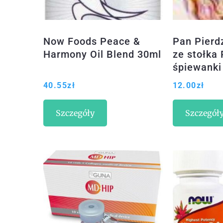
Now Foods Peace &
Pan Pierd
Harmony Oil Blend 30ml
ze stołka 
śpiewanki
40.55
zł
12.00
zł
Szczegóły
Szczegół