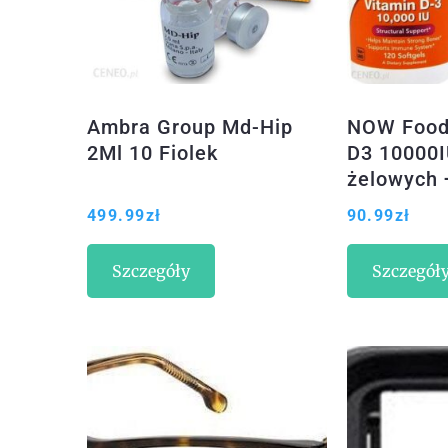
Ambra Group Md-Hip
NOW Food
2Ml 10 Fiolek
D3 10000I
żelowych 
K2 MK-7 
499.99
zł
90.99
zł
vege kaps
Szczegóły
Szczegół