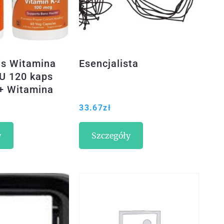
s Witamina
Esencjalista
U 120 kaps
+ Witamina
100mcg 60
33.67
zł
y
Szczegóły