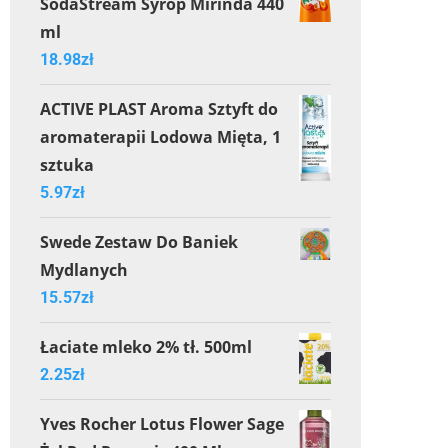
SodaStream Syrop Mirinda 440
ml
18.98
zł
ACTIVE PLAST Aroma Sztyft do
aromaterapii Lodowa Mięta, 1
sztuka
5.97
zł
Swede Zestaw Do Baniek
Mydlanych
15.57
zł
Łaciate mleko 2% tł. 500ml
2.25
zł
Yves Rocher Lotus Flower Sage