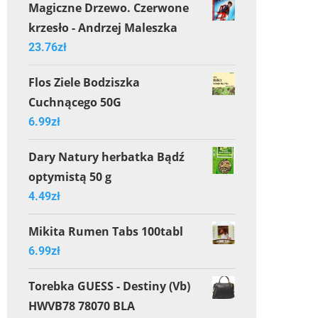
Magiczne Drzewo. Czerwone
krzesło - Andrzej Maleszka
23.76
zł
Flos Ziele Bodziszka
Cuchnącego 50G
6.99
zł
Dary Natury herbatka Bądź
optymistą 50 g
4.49
zł
Mikita Rumen Tabs 100tabl
6.99
zł
Torebka GUESS - Destiny (Vb)
HWVB78 78070 BLA