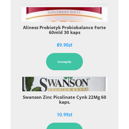
Aliness Probiotyk Probiobalance Forte
60mld 30 kaps
89.90
zł
Szczegóły
Swanson Zinc Picolinate Cynk 22Mg 60
kaps.
10.99
zł