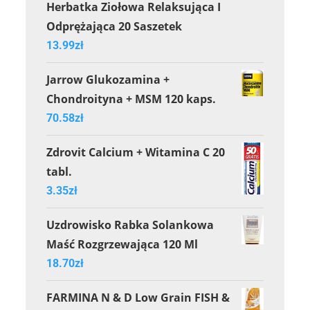
Herbatka Ziołowa Relaksująca I
Odprężająca 20 Saszetek
13.99
zł
Jarrow Glukozamina +
Chondroityna + MSM 120 kaps.
70.58
zł
Zdrovit Calcium + Witamina C 20
tabl.
3.35
zł
Uzdrowisko Rabka Solankowa
Maść Rozgrzewająca 120 Ml
18.70
zł
FARMINA N & D Low Grain FISH &