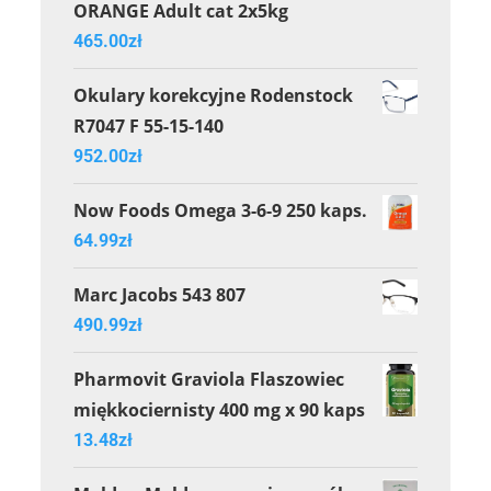
ORANGE Adult cat 2x5kg
465.00
zł
Okulary korekcyjne Rodenstock
R7047 F 55-15-140
952.00
zł
Now Foods Omega 3-6-9 250 kaps.
64.99
zł
Marc Jacobs 543 807
490.99
zł
Pharmovit Graviola Flaszowiec
miękkociernisty 400 mg x 90 kaps
13.48
zł