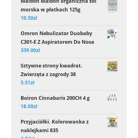
Maldon Maldon organiczna sól
morska w płatkach 125g
10.50
zł
Omron Nebulizator Duobaby
C301-E Z Aspiratorem Do Nosa
339.00
zł
Sztywne strony kwadrat.
Zwierzęta z zagrody 38
5.51
zł
Boiron Cinnabaris 200CH 4 g
18.00
zł
Przyjaciółki. Kolorowanka z
naklejkami 835