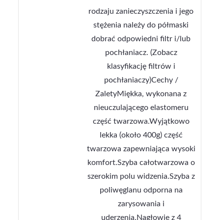
rodzaju zanieczyszczenia i jego
stężenia należy do półmaski
dobrać odpowiedni filtr i/lub
pochłaniacz. (Zobacz
klasyfikację filtrów i
pochłaniaczy)Cechy /
ZaletyMiękka, wykonana z
nieuczulającego elastomeru
część twarzowa.Wyjątkowo
lekka (około 400g) część
twarzowa zapewniająca wysoki
komfort.Szyba całotwarzowa o
szerokim polu widzenia.Szyba z
poliwęglanu odporna na
zarysowania i
uderzenia.Nagłowie z 4