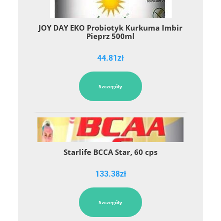
JOY DAY EKO Probiotyk Kurkuma Imbir
Pieprz 500ml
44.81
zł
Szczegóły
Starlife BCCA Star, 60 cps
133.38
zł
Szczegóły