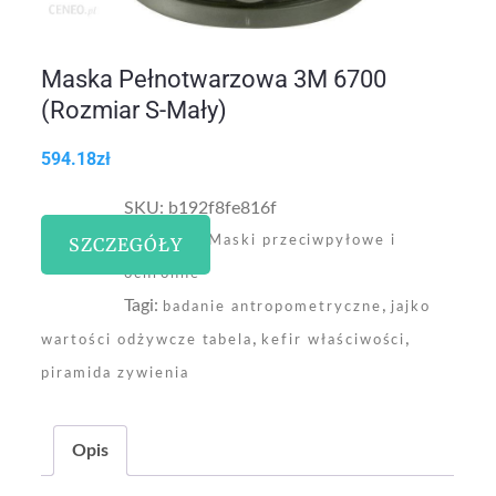
Maska Pełnotwarzowa 3M 6700
(Rozmiar S-Mały)
594.18
zł
SKU:
b192f8fe816f
Kategoria:
SZCZEGÓŁY
Maski przeciwpyłowe i
ochronne
Tagi:
,
badanie antropometryczne
jajko
,
,
wartości odżywcze tabela
kefir właściwości
piramida zywienia
Opis