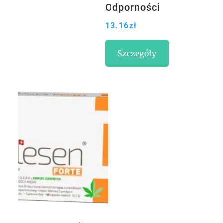
Odporności
Kartonik Z
13.16
zł
Okienkiem 70G
Szczegóły