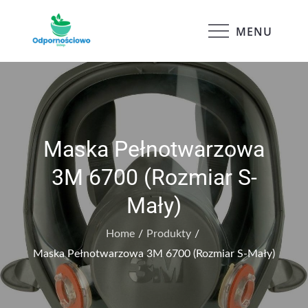
Skip
to
MENU
Odpornościowo
content
Maska Pełnotwarzowa
3M 6700 (Rozmiar S-
Mały)
Home
Produkty
Maska Pełnotwarzowa 3M 6700 (Rozmiar S-Mały)