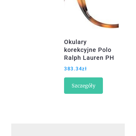
Okulary
korekcyjne Polo
Ralph Lauren PH
2228 5303
383.34
zł
(67905315)
Szczegóły