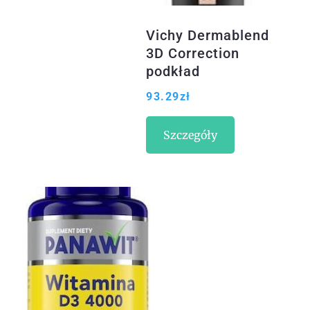
Vichy Dermablend
3D Correction
podkład
korygująco-
93.29
zł
wygładzający SPF
25 odcień 30
Szczegóły
Beige 30ml