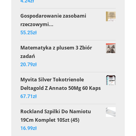
4.24
zł
Gospodarowanie zasobami
rzeczowymi...
55.25
zł
Matematyka z plusem 3 Zbiór
zadań
20.79
zł
Myvita Silver Tokotrienole
Deltagold Z Annato 50Mg 60 Kaps
67.71
zł
Rockland Szpilki Do Namiotu
19Cm Komplet 10Szt (45)
16.99
zł