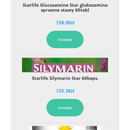
Starlife Glucosamine Star glukozamina
sprawne stawy 60tabl
158.08
zł
Szczegóły
Starlife Silymarin Star 60kaps.
133.38
zł
Szczegóły