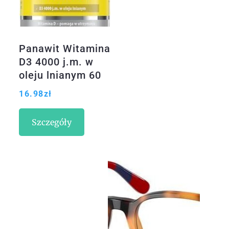
Panawit Witamina
D3 4000 j.m. w
oleju lnianym 60
kaps.
16.98
zł
Szczegóły