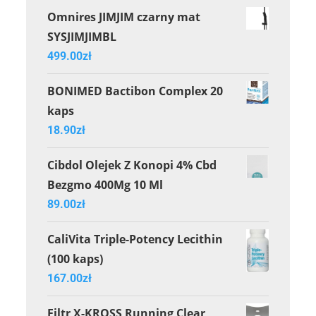
Omnires JIMJIM czarny mat
SYSJIMJIMBL
499.00
zł
BONIMED Bactibon Complex 20
kaps
18.90
zł
Cibdol Olejek Z Konopi 4% Cbd
Bezgmo 400Mg 10 Ml
89.00
zł
CaliVita Triple-Potency Lecithin
(100 kaps)
167.00
zł
Filtr X-KROSS Running Clear