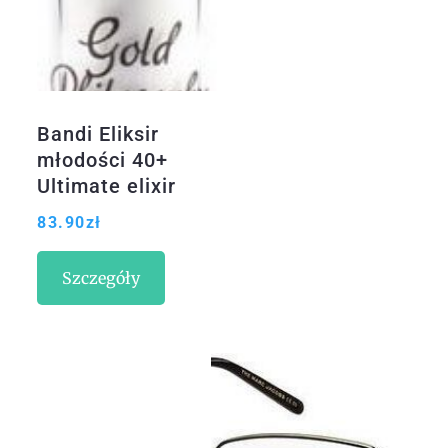
Bandi Eliksir
młodości 40+
Ultimate elixir
30ml
83.90
zł
Szczegóły