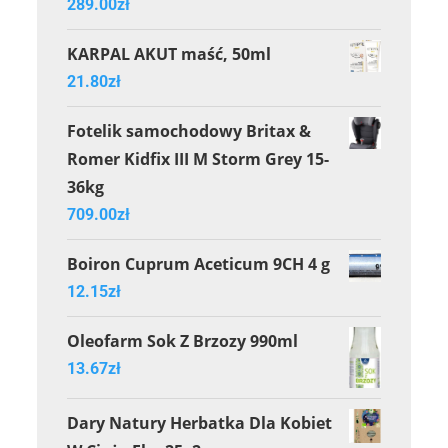
289.00
zł
KARPAL AKUT maść, 50ml
21.80
zł
Fotelik samochodowy Britax &
Romer Kidfix III M Storm Grey 15-
36kg
709.00
zł
Boiron Cuprum Aceticum 9CH 4 g
12.15
zł
Oleofarm Sok Z Brzozy 990ml
13.67
zł
Dary Natury Herbatka Dla Kobiet