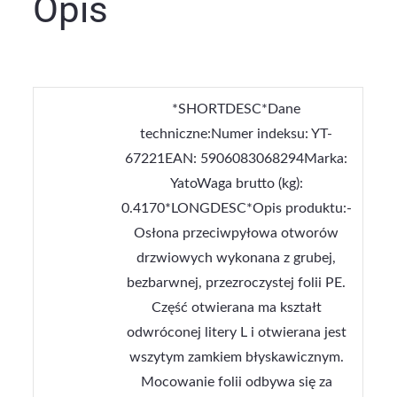
Opis
*SHORTDESC*Dane
techniczne:Numer indeksu: YT-
67221EAN: 5906083068294Marka:
YatoWaga brutto (kg):
0.4170*LONGDESC*Opis produktu:-
Osłona przeciwpyłowa otworów
drzwiowych wykonana z grubej,
bezbarwnej, przezroczystej folii PE.
Część otwierana ma kształt
odwróconej litery L i otwierana jest
wszytym zamkiem błyskawicznym.
Mocowanie folii odbywa się za