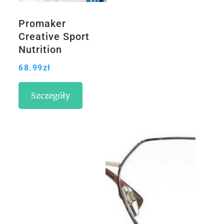
Promaker
Creative Sport
Nutrition
Aminokwasy
68.99
zł
Proline Bcaa 500g
Pomarańcza
Szczegóły