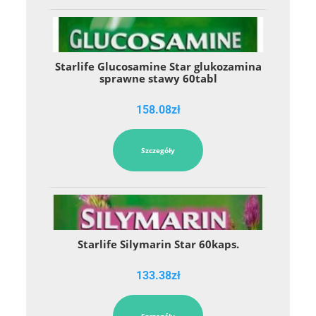
Starlife Glucosamine Star glukozamina
sprawne stawy 60tabl
158.08
zł
Szczegóły
Starlife Silymarin Star 60kaps.
133.38
zł
Szczegóły