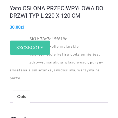
Yato OSŁONA PRZECIWPYŁOWA DO
DRZWI TYP L 220 X 120 CM
30.00
zł
SKU:
78c7d15f619c
Kategoria:
SZCZEGÓŁY
Folie malarskie
Tagi:
czy picie kefiru codziennie jest
,
,
,
zdrowe
marakuja właściwości
puryny
,
,
śmietana a śmietanka
świdośliwa
warzywa na
parze
Opis