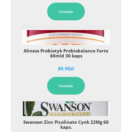
Szczegóły
Aliness Probiotyk Probiobalance Forte
60mld 30 kaps
89.90
zł
Szczegóły
Swanson Zinc Picolinate Cynk 22Mg 60
kaps.