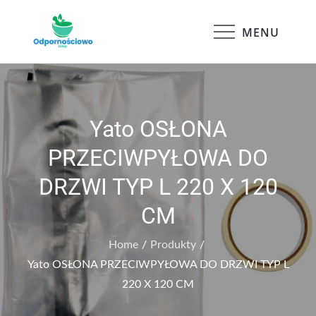
Skip
to
MENU
Odpornościowo
content
Yato OSŁONA
PRZECIWPYŁOWA DO
DRZWI TYP L 220 X 120
CM
Home
Produkty
Yato OSŁONA PRZECIWPYŁOWA DO DRZWI TYP L
220 X 120 CM