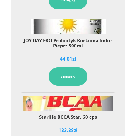
JOY DAY EKO Probiotyk Kurkuma Imbir
Pieprz 500ml
44.81
zł
Szczegóły
Starlife BCCA Star, 60 cps
133.38
zł