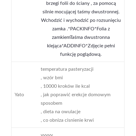
brzegi folii do ściany , za pomocą
silnie mocującej taśmy dwustronnej.
Wchodzić i wychodzić po rozsunięciu
zamka .*PACKINFO*Folia z
zamkiemTaśma dwustronna
klejąca*ADDINFO*Zdjęcie pełni
funkcję poglądową.
temperatura pasteryzacji
, wzór bmi
, 10000 kroków ile kcal
Yato
, jak poprawić erekcje domowym
sposobem
, dieta na owulacje
, co obniza cisnienie krwi
yyyyy