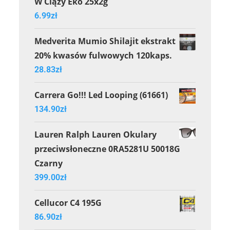
W Ciąży Eko 25x2g
6.99
zł
Medverita Mumio Shilajit ekstrakt
20% kwasów fulwowych 120kaps.
28.83
zł
Carrera Go!!! Led Looping (61661)
134.90
zł
Lauren Ralph Lauren Okulary
przeciwsłoneczne 0RA5281U 50018G
Czarny
399.00
zł
Cellucor C4 195G
86.90
zł