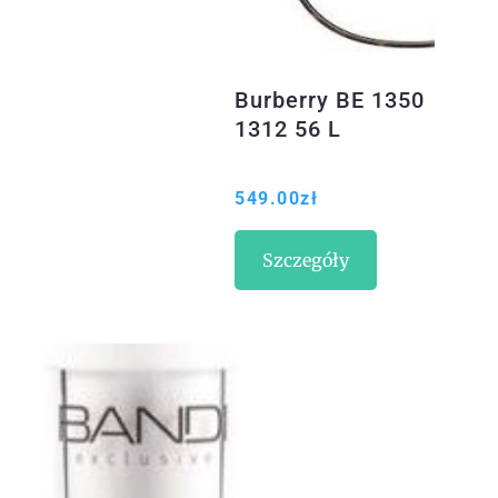
Burberry BE 1350
1312 56 L
549.00
zł
Szczegóły