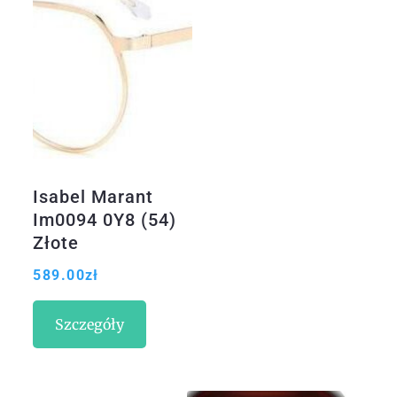
Isabel Marant
Im0094 0Y8 (54)
Złote
589.00
zł
Szczegóły