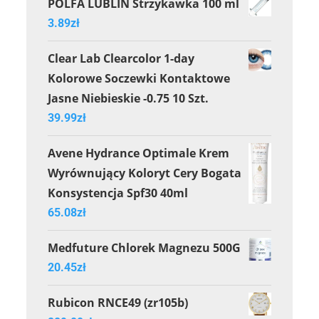
POLFA LUBLIN Strzykawka 100 ml
3.89
zł
Clear Lab Clearcolor 1-day
Kolorowe Soczewki Kontaktowe
Jasne Niebieskie -0.75 10 Szt.
39.99
zł
Avene Hydrance Optimale Krem
Wyrównujący Koloryt Cery Bogata
Konsystencja Spf30 40ml
65.08
zł
Medfuture Chlorek Magnezu 500G
20.45
zł
Rubicon RNCE49 (zr105b)