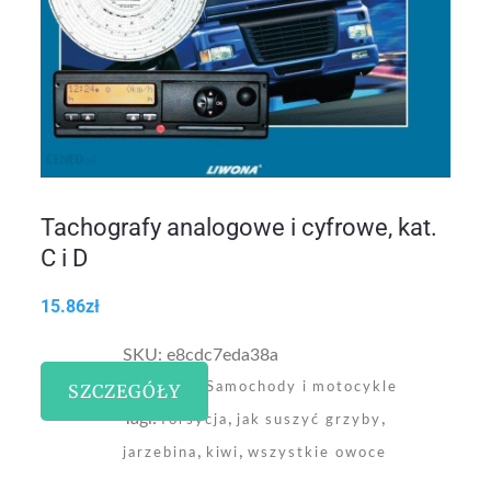
Tachografy analogowe i cyfrowe, kat.
C i D
15.86
zł
SKU:
e8cdc7eda38a
Kategoria:
SZCZEGÓŁY
Samochody i motocykle
Tagi:
,
,
forsycja
jak suszyć grzyby
,
,
jarzebina
kiwi
wszystkie owoce