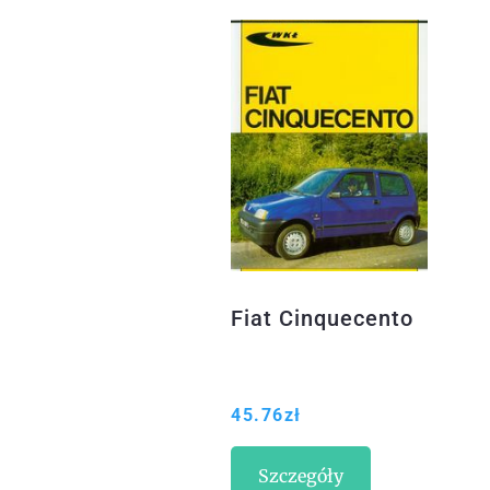
Fiat Cinquecento
45.76
zł
Szczegóły