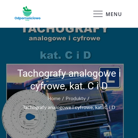
Skip
to
MENU
Odpornościowo
content
Tachografy analogowe i
cyfrowe, kat. C i D
Home
Produkty
Tachografy analogowe i cyfrowe, kat. C i D