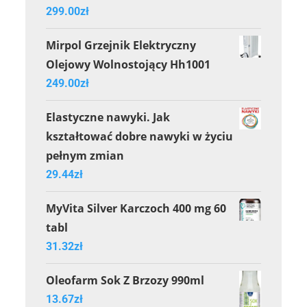
299.00
zł
Mirpol Grzejnik Elektryczny
Olejowy Wolnostojący Hh1001
249.00
zł
Elastyczne nawyki. Jak
kształtować dobre nawyki w życiu
pełnym zmian
29.44
zł
MyVita Silver Karczoch 400 mg 60
tabl
31.32
zł
Oleofarm Sok Z Brzozy 990ml
13.67
zł