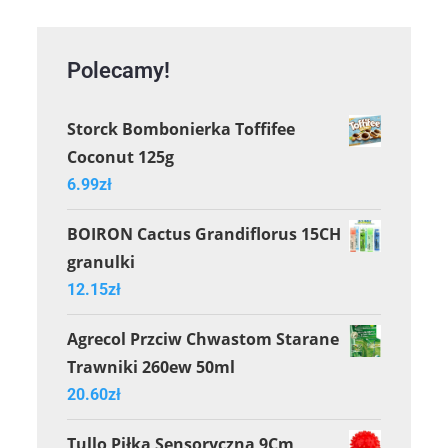
Polecamy!
Storck Bombonierka Toffifee
Coconut 125g
6.99
zł
BOIRON Cactus Grandiflorus 15CH
granulki
12.15
zł
Agrecol Przciw Chwastom Starane
Trawniki 260ew 50ml
20.60
zł
Tullo Piłka Sensoryczna 9Cm