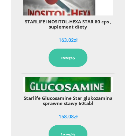
STARLIFE INOSITOL-HEXA STAR 60 cps ,
suplement diety
163.02
zł
Szczegóły
Starlife Glucosamine Star glukozamina
sprawne stawy 60tabl
158.08
zł
Szczegóły