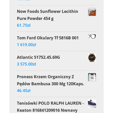
Now Foods Sunflower Lecithin
Pure Powder 454 g
61.75
zł
Tom Ford Okulary Tf 5816B 001
1 619.00
zł
Atlantic 51752.45.69G
3 575.00
zł
Proness Krzem Organiczny Z
Pędów Bambusa 300 Mg 120Kaps.
46.45
zł
Tenisówki POLO RALPH LAUREN -
Keaton 816841209016 Nwnavy