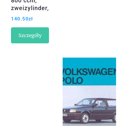
800 ccm,
zweizylinder,
niedriges
140.50
zł
Fahrwerk
Szczegóły