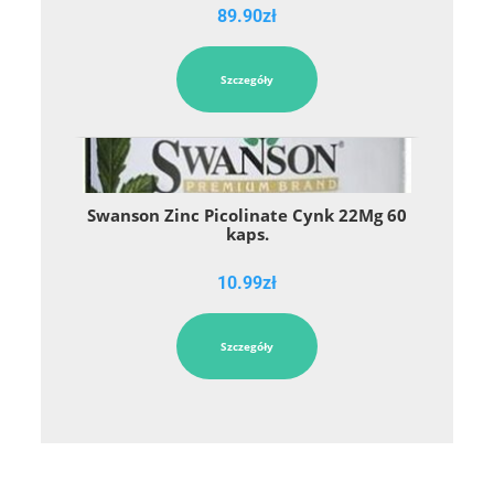
89.90
zł
Szczegóły
Swanson Zinc Picolinate Cynk 22Mg 60
kaps.
10.99
zł
Szczegóły