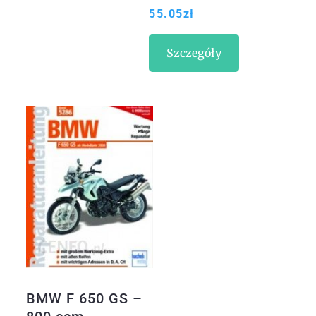
55.05
zł
Szczegóły
BMW F 650 GS –