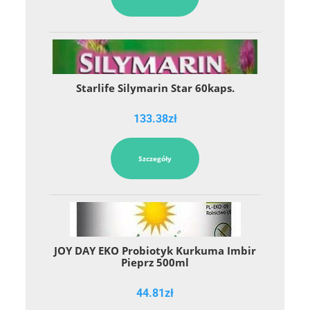
Starlife Silymarin Star 60kaps.
133.38
zł
Szczegóły
JOY DAY EKO Probiotyk Kurkuma Imbir
Pieprz 500ml
44.81
zł