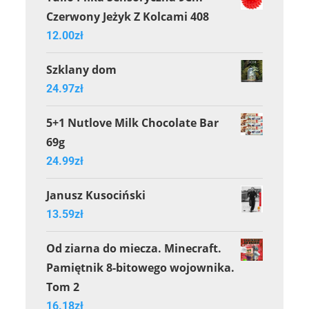
Czerwony Jeżyk Z Kolcami 408
12.00
zł
Szklany dom
24.97
zł
5+1 Nutlove Milk Chocolate Bar
69g
24.99
zł
Janusz Kusociński
13.59
zł
Od ziarna do miecza. Minecraft.
Pamiętnik 8-bitowego wojownika.
Tom 2
16.18
zł