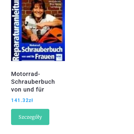
Motorrad-
Schrauberbuch
von und für
Frauen – Pflege .
141.32
zł
Wartung .
Reparatur
Szczegóły