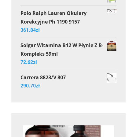
Polo Ralph Lauren Okulary
Korekcyjne Ph 1190 9157
361.84
zł
Solgar Witamina B12 W Płynie Z B-
Kompleks 59ml
72.62
zł
Carrera 8823/V 807
290.70
zł