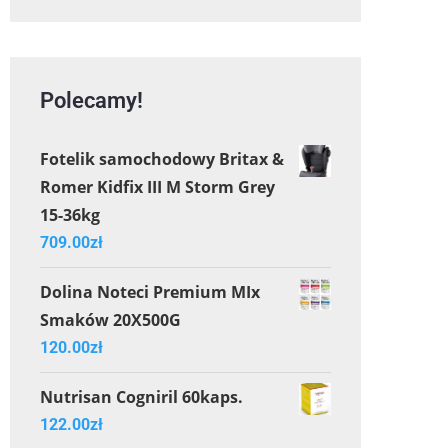
Polecamy!
Fotelik samochodowy Britax &
Romer Kidfix III M Storm Grey
15-36kg
709.00
zł
Dolina Noteci Premium MIx
Smaków 20X500G
120.00
zł
Nutrisan Cogniril 60kaps.
122.00
zł