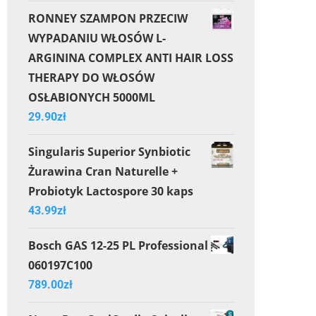
RONNEY SZAMPON PRZECIW
WYPADANIU WŁOSÓW L-
ARGININA COMPLEX ANTI HAIR LOSS
THERAPY DO WŁOSÓW
OSŁABIONYCH 5000ML
29.90
zł
Singularis Superior Synbiotic
Żurawina Cran Naturelle +
Probiotyk Lactospore 30 kaps
43.99
zł
Bosch GAS 12-25 PL Professional
060197C100
789.00
zł