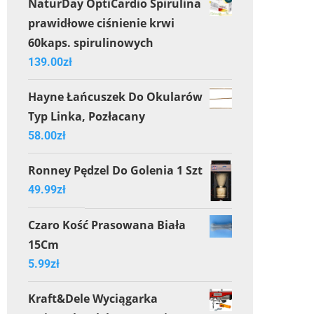
NaturDay OptiCardio Spirulina
prawidłowe ciśnienie krwi
60kaps. spirulinowych
139.00
zł
Hayne Łańcuszek Do Okularów
Typ Linka, Pozłacany
58.00
zł
Ronney Pędzel Do Golenia 1 Szt
49.99
zł
Czaro Kość Prasowana Biała
15Cm
5.99
zł
Kraft&Dele Wyciągarka