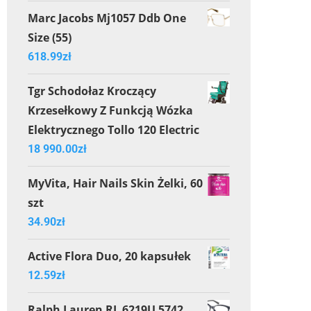
Marc Jacobs Mj1057 Ddb One
Size (55)
618.99
zł
Tgr Schodołaz Kroczący
Krzesełkowy Z Funkcją Wózka
Elektrycznego Tollo 120 Electric
18 990.00
zł
MyVita, Hair Nails Skin Żelki, 60
szt
34.90
zł
Active Flora Duo, 20 kapsułek
12.59
zł
Ralph Lauren RL 6219U 5742