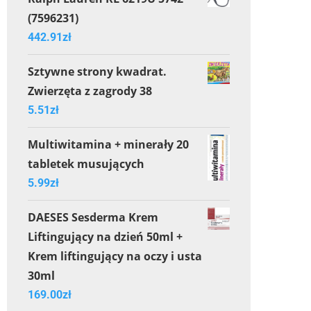
(7596231)
442.91
zł
Sztywne strony kwadrat.
Zwierzęta z zagrody 38
5.51
zł
Multiwitamina + minerały 20
tabletek musujących
5.99
zł
DAESES Sesderma Krem
Liftingujący na dzień 50ml +
Krem liftingujący na oczy i usta
30ml
169.00
zł