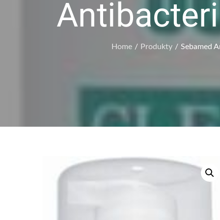
Antibacter
Home
Produkty
Sebamed An