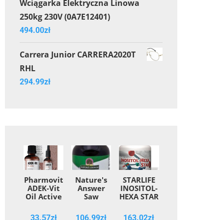
Wciągarka Elektryczna Linowa
250kg 230V (0A7E12401)
494.00
zł
Carrera Junior CARRERA2020T
RHL
294.99
zł
Pharmovit
Nature's
STARLIFE
ADEK-Vit
Answer
INOSITOL-
Oil Active
Saw
HEXA STAR
30 ml
Palmetto
60 cps ,
Berries
suplement
33.57
zł
106.99
zł
163.02
zł