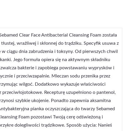
Sebamed Clear Face Antibacterial Cleansing Foam została
tłustej, wrażliwej i skłonnej do trądziku. Specyfik usuwa z
 w ciągu dnia zabrudzenia i toksyny. Od pierwszych chwil
kanki. Jego formuła opiera się na aktywnym składniku
a zwalcza bakterie i zapobiega powstawaniu wyprysków i
ycznie i przeciwzapalnie. Mleczan sodu przenika przez
trzymując wilgoć. Dodatkowo wykazuje właściwości
az przeciwłojotokowe. Recepturę uzupełniono o pantenol,
przynosi szybkie ukojenie. Ponadto zapewnia aksamitna
 Antybakteryjna pianka oczyszczająca do twarzy Sebamed
 Cleansing Foam pozostawi Twoją cerę odświeżoną i
rzykre dolegliwości trądzikowe. Sposób użycia: Nanieś