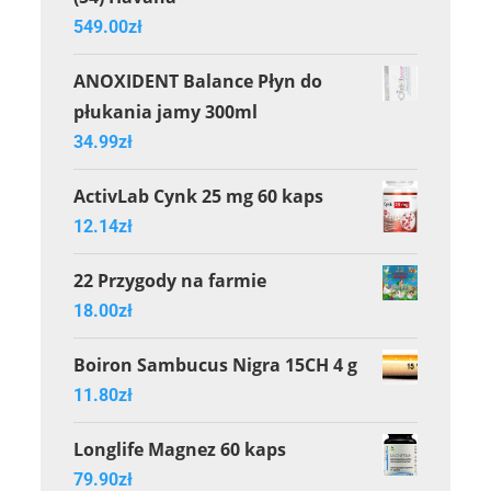
549.00
zł
ANOXIDENT Balance Płyn do
płukania jamy 300ml
34.99
zł
ActivLab Cynk 25 mg 60 kaps
12.14
zł
22 Przygody na farmie
18.00
zł
Boiron Sambucus Nigra 15CH 4 g
11.80
zł
Longlife Magnez 60 kaps
79.90
zł