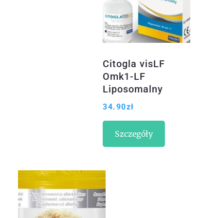
Citogla visLF
Omk1-LF
Liposomalny
sterylny roztwór
34.90
zł
do oczu, 10ml
Szczegóły