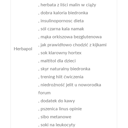
, herbata z liści malin w ciąży
, dobra kaloria biedronka
, insulinopornosc dieta
, sól czarna kala namak
, mąka orkiszowa bezglutenowa
, jak prawidłowo chodzić z kijkami
Herbapol
, sok klarowny hortex
, maltitol dla dzieci
, skyr naturalny biedronka
, trening hiit ćwiczenia
, niedrożność jelit u noworodka
forum
, dodatek do kawy
, pszenica linus opinie
, sibo metanowe
, soki na leukocyty