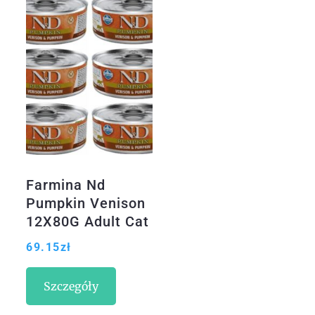
Farmina Nd
Pumpkin Venison
12X80G Adult Cat
Karma W Puszce
69.15
zł
Szczegóły