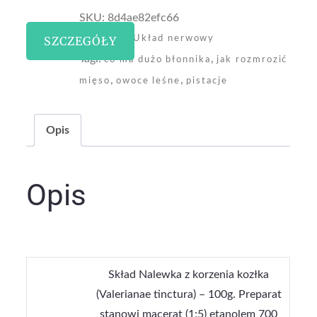
SKU:
8d4ae82efc66
Kategoria:
SZCZEGÓŁY
Układ nerwowy
Tagi:
,
co ma dużo błonnika
jak rozmrozić
,
,
mięso
owoce leśne
pistacje
Opis
Opis
Skład Nalewka z korzenia kozłka
(Valerianae tinctura) – 100g. Preparat
stanowi macerat (1:5) etanolem 700