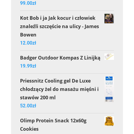
99.00
zł
Kot Bob i ja Jak kocur i człowiek
znaleźli szczęście na ulicy - James
Bowen
12.00
zł
Badger Outdoor Kompas Z Linijką
19.99
zł
Priessnitz Cooling gel De Luxe
chłodzący żel do masażu mięśni i
stawów 200 ml
52.00
zł
Olimp Protein Snack 12x60g
Cookies