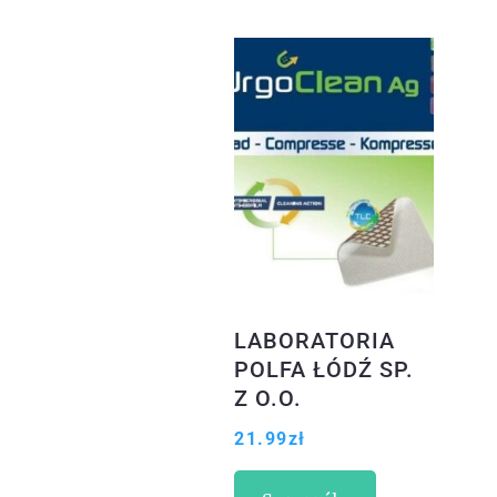
LABORATORIA
POLFA ŁÓDŹ SP.
Z O.O.
OPATRUNEK
21.99
zł
URGOCLEAN AG
10 X 10CM