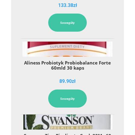
133.38
zł
Szczegóły
Aliness Probiotyk Probiobalance Forte
60mld 30 kaps
89.90
zł
Szczegóły