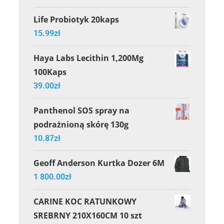
Life Probiotyk 20kaps
15.99
zł
Haya Labs Lecithin 1,200Mg
100Kaps
39.00
zł
Panthenol SOS spray na
podrażnioną skórę 130g
10.87
zł
Geoff Anderson Kurtka Dozer 6M
1 800.00
zł
CARINE KOC RATUNKOWY
SREBRNY 210X160CM 10 szt