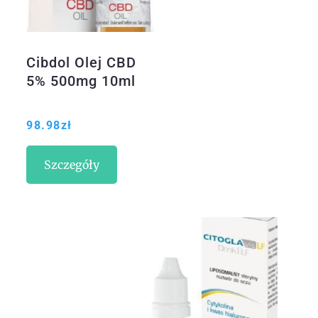
Cibdol Olej CBD
5% 500mg 10ml
98.98
zł
Szczegóły