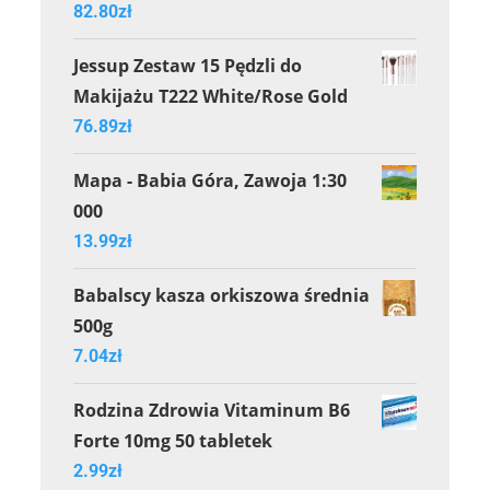
82.80
zł
Jessup Zestaw 15 Pędzli do
Makijażu T222 White/Rose Gold
76.89
zł
Mapa - Babia Góra, Zawoja 1:30
000
13.99
zł
Babalscy kasza orkiszowa średnia
500g
7.04
zł
Rodzina Zdrowia Vitaminum B6
Forte 10mg 50 tabletek
2.99
zł