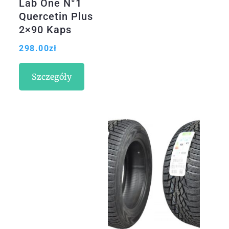
Lab One N°1
Quercetin Plus
2×90 Kaps
298.00
zł
Szczegóły