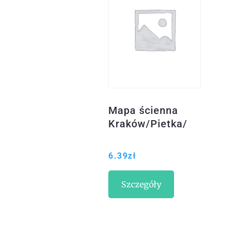
Mapa ścienna
Kraków/Pietka/
6.39
zł
Szczegóły