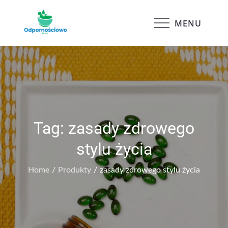
Skip
to
MENU
Odpornościowo
content
Tag:
zasady zdrowego
stylu życia
Home
Produkty
zasady zdrowego stylu życia