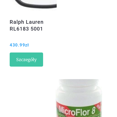
Ralph Lauren
RL6183 5001
430.99
zł
Szczegóły