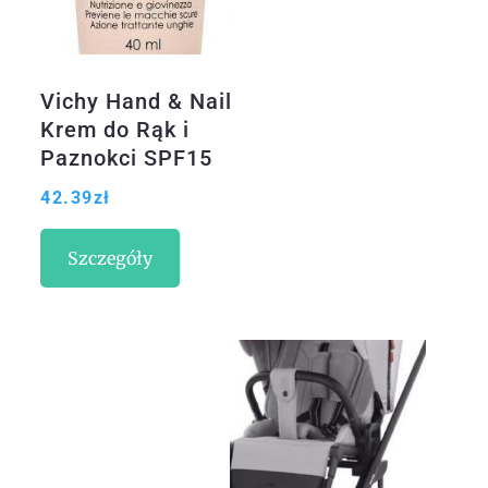
Vichy Hand & Nail
Krem do Rąk i
Paznokci SPF15
40ml
42.39
zł
Szczegóły