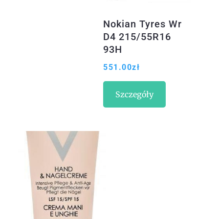
Nokian Tyres Wr
D4 215/55R16
93H
551.00
zł
Szczegóły