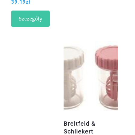
39.19
zł
Kontaktowe
Jasne Niebieskie
Szczegóły
-5.50 10 Szt.
Breitfeld &
Schliekert