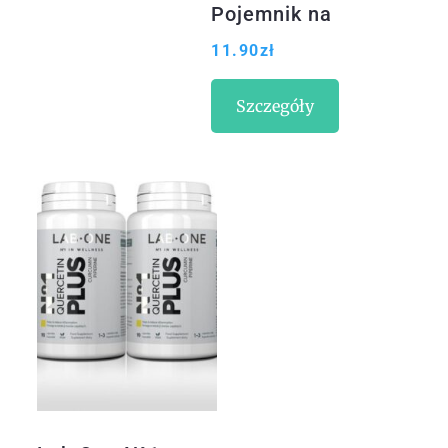
Pojemnik na
soczewki
11.90
zł
kontaktowe
Szczegóły