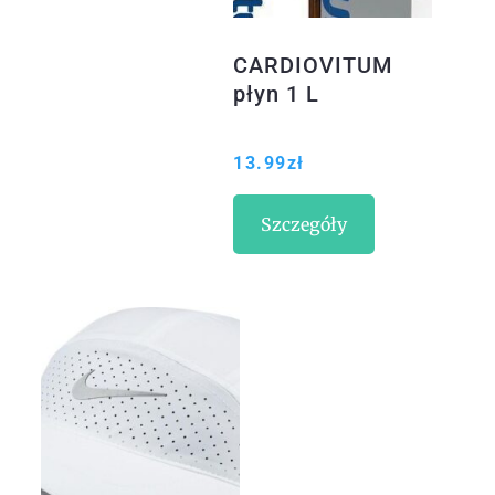
CARDIOVITUM
płyn 1 L
13.99
zł
Szczegóły