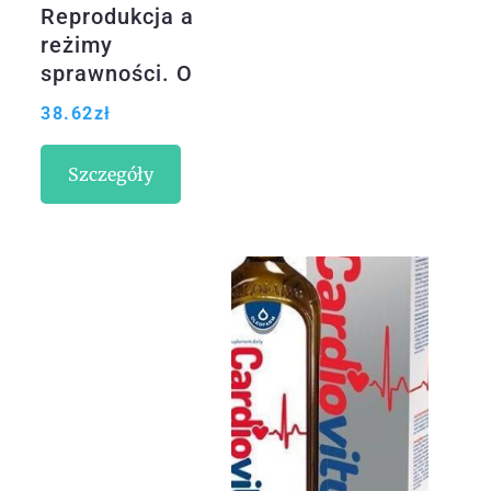
Reprodukcja a
reżimy
sprawności. O
macierzyństwie,
38.62
zł
bezdzietności i
niezależnym
Szczegóły
życiu kobiet z
niepełnosprawnoś
ciami