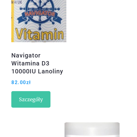
Navigator
Witamina D3
10000IU Lanoliny
365 kaps
82.00
zł
Szczegóły