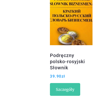
Podręczny
polsko-rosyjski
Słownik
biznesmena
39.90
zł
Szczegóły