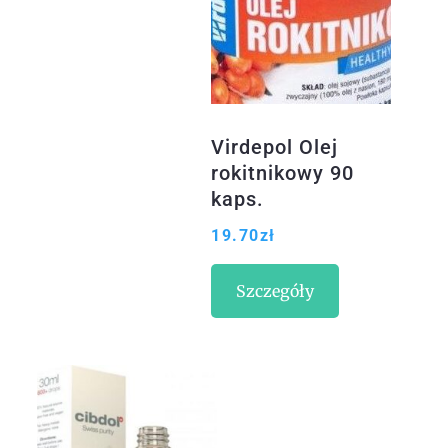
Virdepol Olej
rokitnikowy 90
kaps.
19.70
zł
Szczegóły