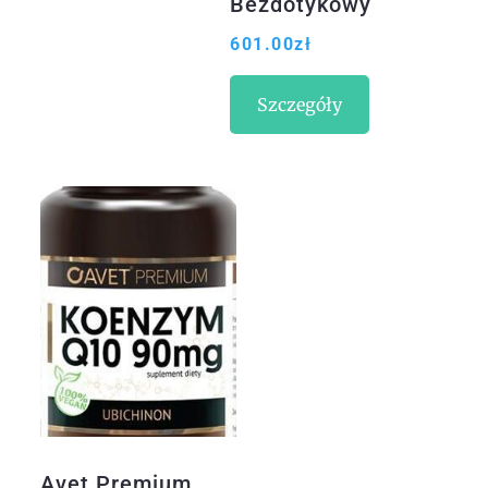
Bezdotykowy
termometr na
601.00
zł
podczerwień
Szczegóły
Avet Premium