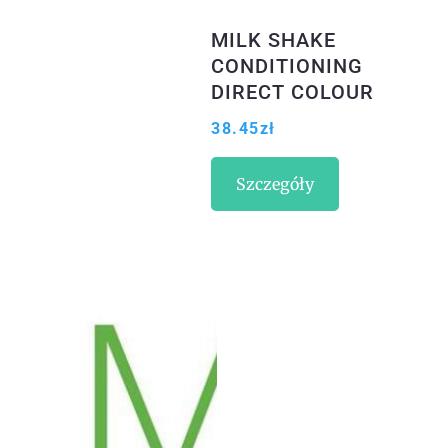
MILK SHAKE
CONDITIONING
DIRECT COLOUR
TONER DO
38.45
zł
WŁOSÓW WARM
BROWN 100ML
Szczegóły