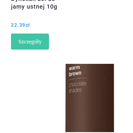
jamy ustnej 10g
22.39
zł
Szczegóły