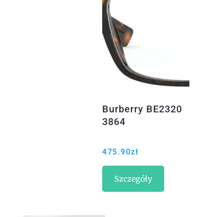
Burberry BE2320
3864
475.90
zł
Szczegóły