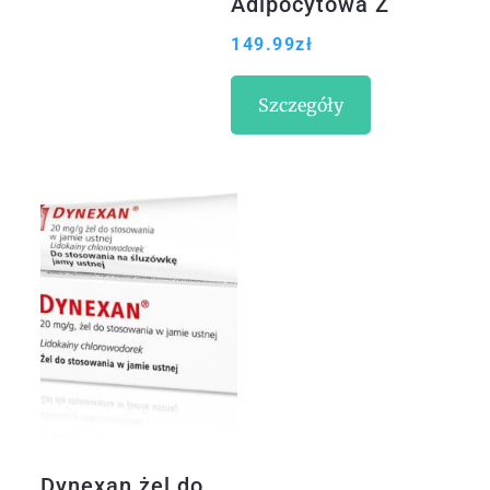
Adipocytowa Z
Meratrim I
149.99
zł
Integra-Lean
Afrykańskie
Szczegóły
60Kaps
Dynexan żel do