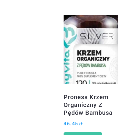
Proness Krzem
Organiczny Z
Pędów Bambusa
300 Mg 120Kaps.
46.45
zł