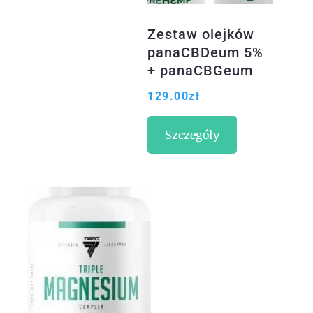
Zestaw olejków
panaCBDeum 5%
+ panaCBGeum
5%
129.00
zł
Szczegóły