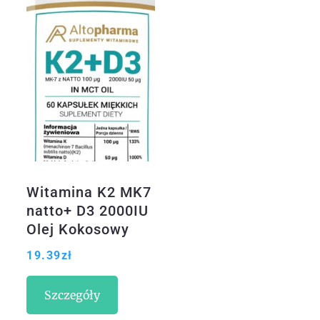
Witamina K2 MK7
natto+ D3 2000IU
Olej Kokosowy
Mct
19.39
zł
Szczegóły