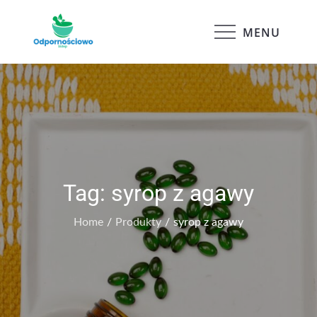
Skip
to
MENU
Odpornościowo
content
Tag:
syrop z agawy
Home
Produkty
syrop z agawy