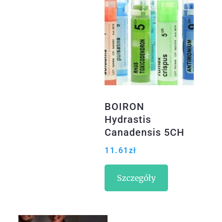
BOIRON
Hydrastis
Canadensis 5CH
granulki
11.61
zł
Szczegóły