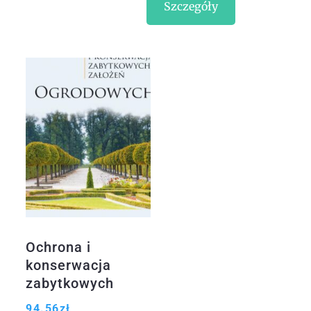
Szczegóły
Ochrona i
konserwacja
zabytkowych
założeń
94.56
zł