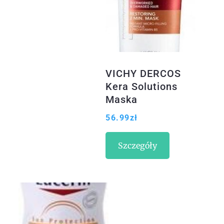
VICHY DERCOS
Kera Solutions
Maska
regenerujący
56.99
zł
200ml
Szczegóły