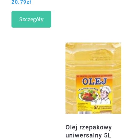
20.79
zł
Nawilżający75Ml
Szczegóły
Olej rzepakowy
uniwersalny 5L