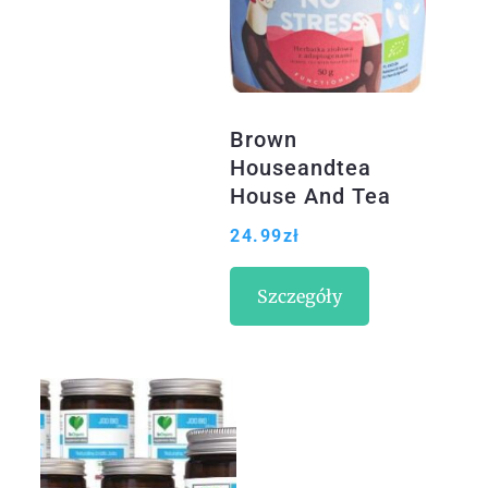
Brown
Houseandtea
House And Tea
Herbatka Ziołowa
24.99
zł
Bless No Stress Z
Adaptogenami
Szczegóły
50g