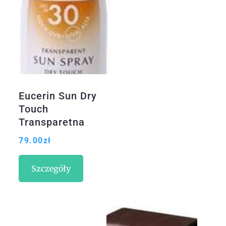
Eucerin Sun Dry
Touch
Transparetna
mgiełka do
79.00
zł
opalania SPF30
200ml
Szczegóły