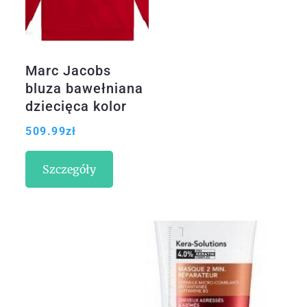
Marc Jacobs
bluza bawełniana
dziecięca kolor
czerwony z
509.99
zł
kapturem z
aplikacją
Szczegóły