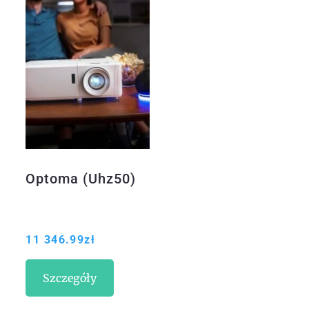
Optoma (Uhz50)
11 346.99
zł
Szczegóły