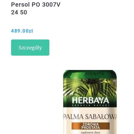
Persol PO 3007V
24 50
489.00
zł
Szczegóły