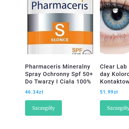
Pharmaceris Mineralny
Clear Lab 
Spray Ochronny Spf 50+
day Kolor
Do Twarzy I Ciała 100%
Kontaktow
Filtrów Mineralnych
-6.50 10 S
46.34
zł
51.99
zł
100Ml
Szczegóły
Szczegół