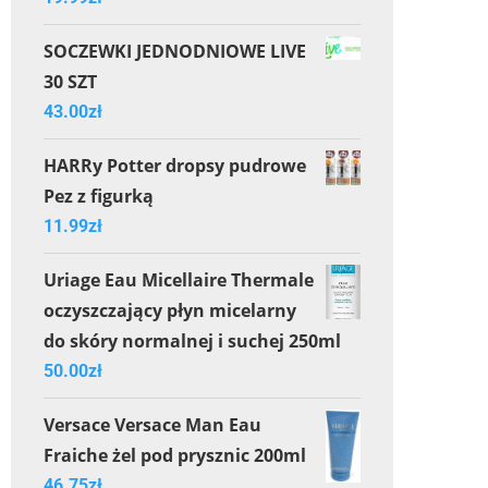
SOCZEWKI JEDNODNIOWE LIVE
30 SZT
43.00
zł
HARRy Potter dropsy pudrowe
Pez z figurką
11.99
zł
Uriage Eau Micellaire Thermale
oczyszczający płyn micelarny
do skóry normalnej i suchej 250ml
50.00
zł
Versace Versace Man Eau
Fraiche żel pod prysznic 200ml
46.75
zł