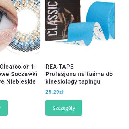
Clearcolor 1-
REA TAPE
owe Soczewki
Profesjonalna taśma do
e Niebieskie
kinesiology tapingu
zt.
CLASSIC Niebieska
25.29
zł
5cmx5m
y
Szczegóły