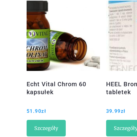
Echt Vital Chrom 60
HEEL Bron
kapsułek
tabletek
51.90
zł
39.99
zł
Szczegóły
Szczegół