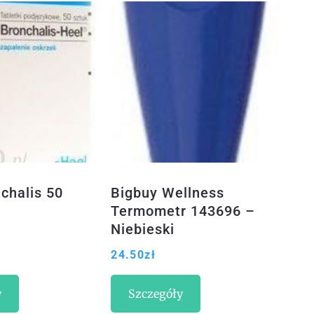
chalis 50
Bigbuy Wellness
Termometr 143696 –
Niebieski
24.50
zł
y
Szczegóły