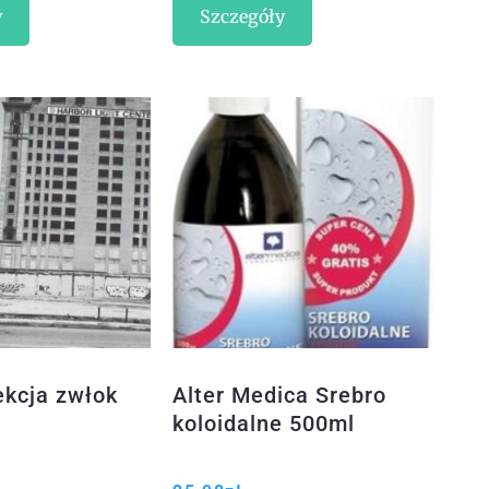
y
Szczegóły
ekcja zwłok
Alter Medica Srebro
koloidalne 500ml