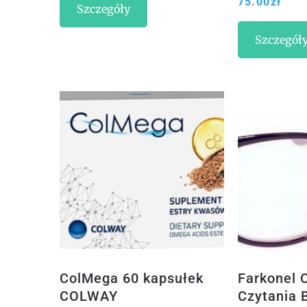
75.00
zł
Szczegóły
2015 EAN:
9788328701748
Szczegół
ColMega 60 kapsułek
Farkonel 
COLWAY
Czytania 