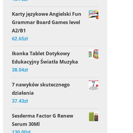
Karty językowe Angielski Fun
Grammar Board Games level
A2/B1
62.65
zł
Ikonka Tablet Dotykowy
Edukacyjny Światła Muzyka
38.04
zł
7 nawyków skutecznego
działania
37.43
zł
Sesderma Factor G Renew
Serum 30Ml
130.00
zł