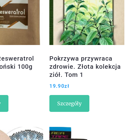
Resweratrol
Pokrzywa przywraca
oński 100g
zdrowie. Złota kolekcja
ziół. Tom 1
19.90
zł
y
Szczegóły