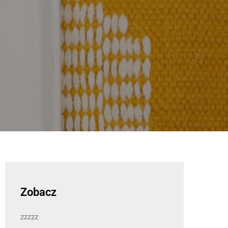
Zobacz
zzzzz