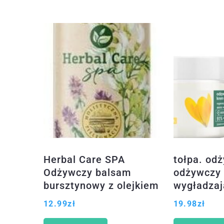
Herbal Care SPA
tołpa. odż
Odżywczy balsam
odżywczy
bursztynowy z olejkiem
wygładzaj
bergamotowym
12.99
zł
19.98
zł
Bałtycka Plaża 400ml