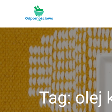
Skip
to
Odporności
content
Tag:
olej