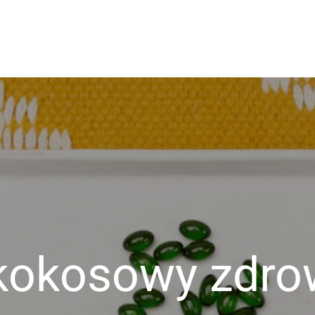
owo
 kokosowy zdro