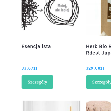
Esencjalista
Herb Bio 
Rdest Jap
33.67
zł
329.00
zł
Szczegóły
Szczegół