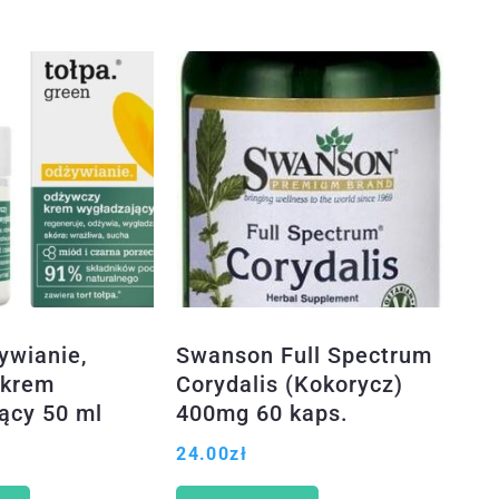
ywianie,
Swanson Full Spectrum
 krem
Corydalis (Kokorycz)
ący 50 ml
400mg 60 kaps.
24.00
zł