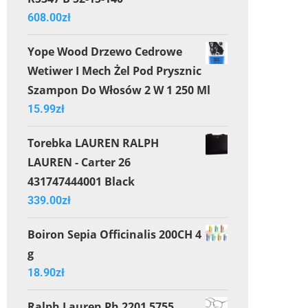
608.00
zł
Yope Wood Drzewo Cedrowe
Wetiwer I Mech Żel Pod Prysznic
Szampon Do Włosów 2 W 1 250 Ml
15.99
zł
Torebka LAUREN RALPH
LAUREN - Carter 26
431747444001 Black
339.00
zł
Boiron Sepia Officinalis 200CH 4
g
18.90
zł
Ralph Lauren Ph 2201 5755