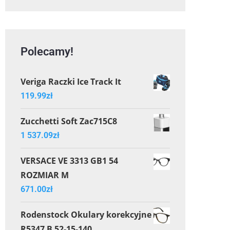
Polecamy!
Veriga Raczki Ice Track It
119.99
zł
Zucchetti Soft Zac715C8
1 537.09
zł
VERSACE VE 3313 GB1 54
ROZMIAR M
671.00
zł
Rodenstock Okulary korekcyjne
R5347 B 52-15-140