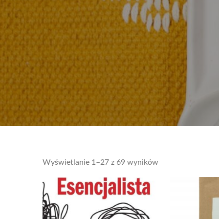
Sorted
Wyświetlanie 1–27 z 69 wyników
by
latest