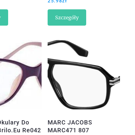
25.98
zł
y
Szczegóły
Okulary Do
MARC JACOBS
Brilo.Eu Re042
MARC471 807