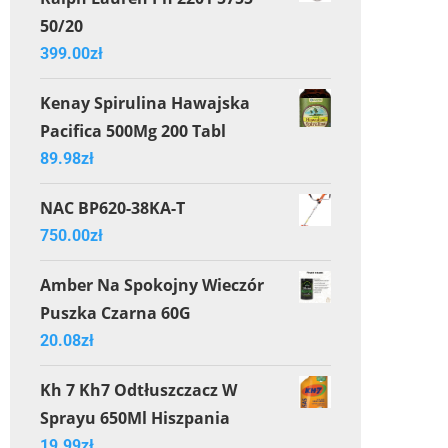
50/20
399.00
zł
Kenay Spirulina Hawajska
Pacifica 500Mg 200 Tabl
89.98
zł
NAC BP620-38KA-T
750.00
zł
Amber Na Spokojny Wieczór
Puszka Czarna 60G
20.08
zł
Kh 7 Kh7 Odtłuszczacz W
Sprayu 650Ml Hiszpania
19.99
zł