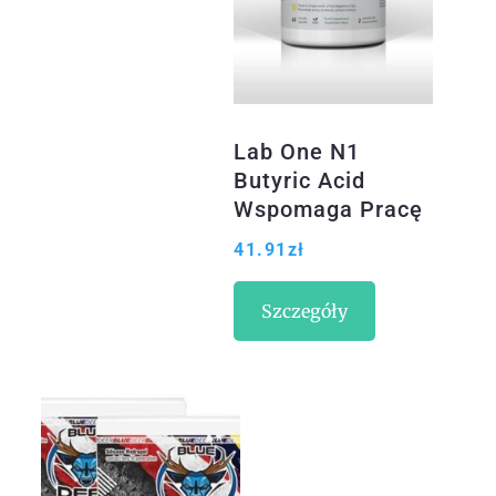
Lab One N1
Butyric Acid
Wspomaga Pracę
Przewodu
41.91
zł
Pokarmowego
60kaps.
Szczegóły
Wegańskich