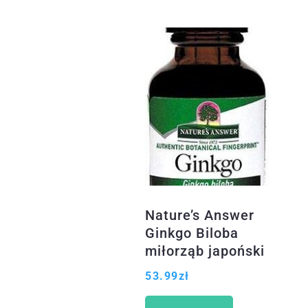
Nature’s Answer
Ginkgo Biloba
miłorząb japoński
bez alkoholu 30ml
53.99
zł