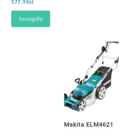
577.90
zł
Szczegóły
Makita ELM4621