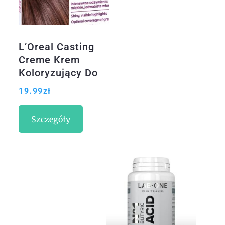
L’Oreal Casting
Creme Krem
Koloryzujący Do
Włosów Bez
19.99
zł
Amoniaku Nr 600
Ciemny Blond
Szczegóły