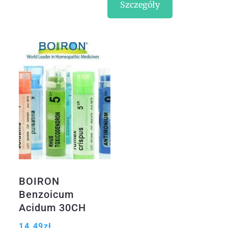
Szczegóły
BOIRON
Benzoicum
Acidum 30CH
granulki 4g
14.49
zł