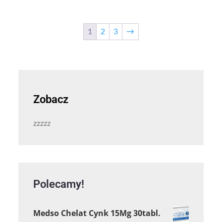
1
2
3
→
Zobacz
zzzzz
Polecamy!
Medso Chelat Cynk 15Mg 30tabl.