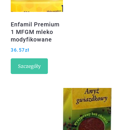
Enfamil Premium
1 MFGM mleko
modyfikowane
800g
36.57
zł
Szczegóły