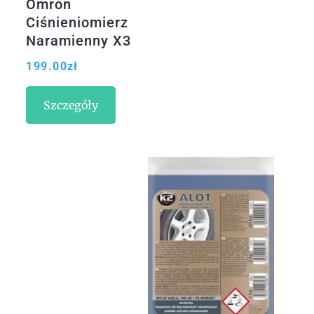
Omron
Ciśnieniomierz
Naramienny X3
Comfort
199.00
zł
Szczegóły