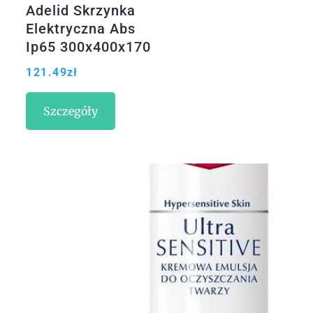
Adelid Skrzynka
Elektryczna Abs
Ip65 300x400x170
OP300400170
121.49
zł
Szczegóły