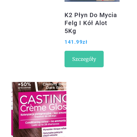
K2 Płyn Do Mycia
Felg I Kół Alot
5Kg
141.99
zł
Szczegóły