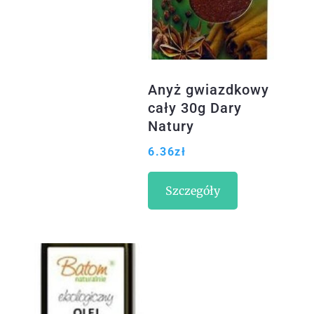
Anyż gwiazdkowy
cały 30g Dary
Natury
6.36
zł
Szczegóły