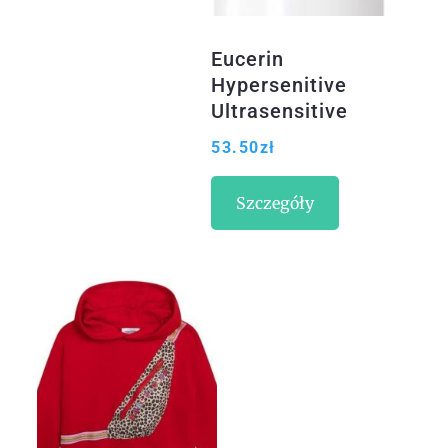
Eucerin
Hypersenitive
Ultrasensitive
kremowa emulsja
53.50
zł
do oczyszczania
twarzy 50ml
Szczegóły