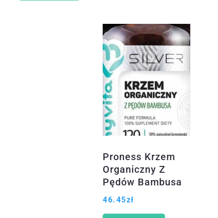
Proness Krzem
Organiczny Z
Pędów Bambusa
300 Mg 120Kaps.
46.45
zł