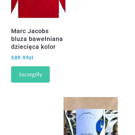
Marc Jacobs
bluza bawełniana
dziecięca kolor
czerwony z
509.99
zł
kapturem z
aplikacją
Szczegóły