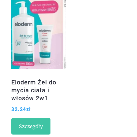
Eloderm Żel do
mycia ciała i
włosów 2w1
400ml + Krem
32.24
zł
Aktywny Od 1
Dnia Życia 75ml
Szczegóły