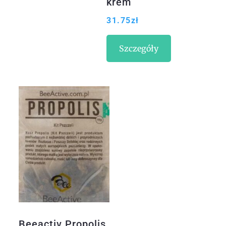
krem
przeciwzmarszcz
31.75
zł
kowy , DZIEŃ,
SPF15 40 ml
Szczegóły
Beeactiv Propolis