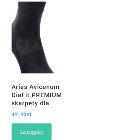
Aries Avicenum
DiaFit PREMIUM
skarpety dla
diabetyków 8002
32.40
zł
brązowy 41-44
Szczegóły