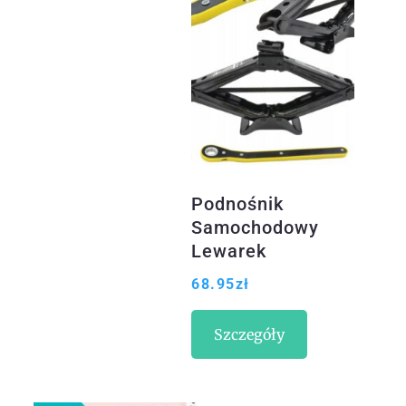
Podnośnik
Samochodowy
Lewarek
Trapezowy Klucz
68.95
zł
2T
Szczegóły