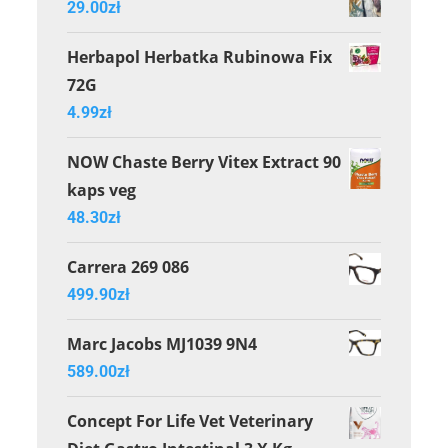
29.00
zł
Herbapol Herbatka Rubinowa Fix
72G
4.99
zł
NOW Chaste Berry Vitex Extract 90
kaps veg
48.30
zł
Carrera 269 086
499.90
zł
Marc Jacobs MJ1039 9N4
589.00
zł
Concept For Life Vet Veterinary