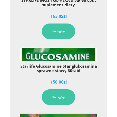
STARLIFE INOSITOL-HEXA STAR 60 cps ,
suplement diety
163.02
zł
Szczegóły
Starlife Glucosamine Star glukozamina
sprawne stawy 60tabl
158.08
zł
Szczegóły