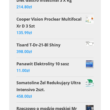
Diet Gastro Intestinal 3 X Kg
214.80
zł
Cooper Vision Proclear Multifocal
Xr D 3 Szt
135.99
zł
Tisard T-Dr-21-Bl Shiny
398.00
zł
Panawit Elektrolity 10 sasz
11.00
zł
Somatoline Żel Redukujący Ultra
Intensivo 2szt.
458.00
zł
Rzeczowo o modzie męskiej Mr