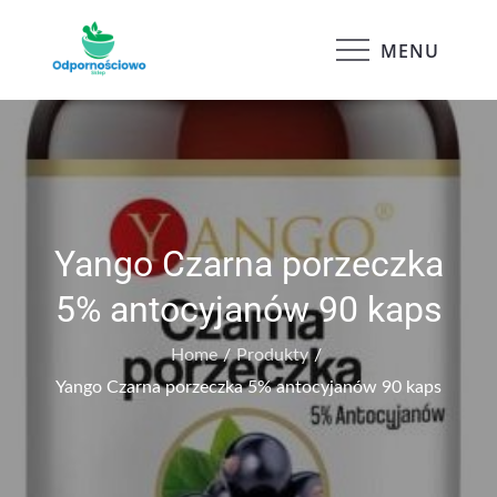
Skip
to
MENU
Odpornościowo
content
Yango Czarna porzeczka
5% antocyjanów 90 kaps
Home
Produkty
Yango Czarna porzeczka 5% antocyjanów 90 kaps