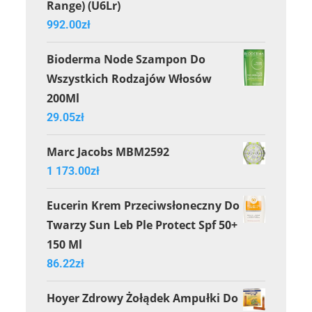
Range) (U6Lr)
992.00
zł
Bioderma Node Szampon Do
Wszystkich Rodzajów Włosów
200Ml
29.05
zł
Marc Jacobs MBM2592
1 173.00
zł
Eucerin Krem Przeciwsłoneczny Do
Twarzy Sun Leb Ple Protect Spf 50+
150 Ml
86.22
zł
Hoyer Zdrowy Żołądek Ampułki Do