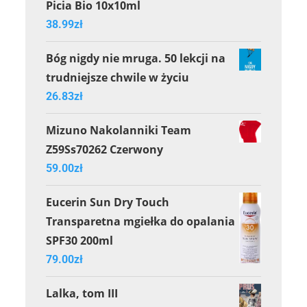
Picia Bio 10x10ml
38.99
zł
Bóg nigdy nie mruga. 50 lekcji na
trudniejsze chwile w życiu
26.83
zł
Mizuno Nakolanniki Team
Z59Ss70262 Czerwony
59.00
zł
Eucerin Sun Dry Touch
Transparetna mgiełka do opalania
SPF30 200ml
79.00
zł
Lalka, tom III