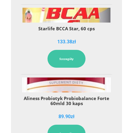
Starlife BCCA Star, 60 cps
133.38
zł
Szczegóły
Aliness Probiotyk Probiobalance Forte
60mld 30 kaps
89.90
zł