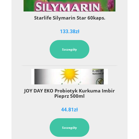
Starlife Silymarin Star 60kaps.
133.38
zł
Szczegóły
JOY DAY EKO Probiotyk Kurkuma Imbir
Pieprz 500ml
44.81
zł
Szczegóły