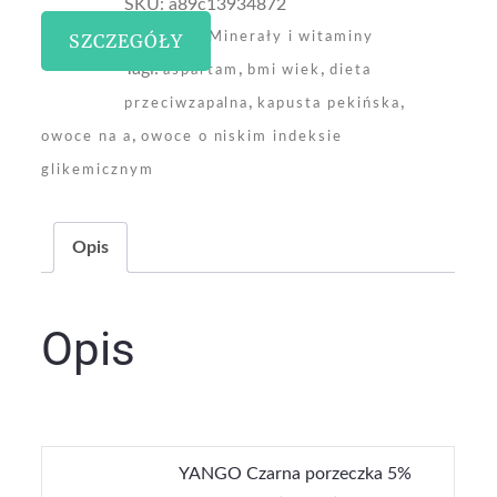
SKU:
a89c13934872
Kategoria:
SZCZEGÓŁY
Minerały i witaminy
Tagi:
,
,
aspartam
bmi wiek
dieta
,
,
przeciwzapalna
kapusta pekińska
,
owoce na a
owoce o niskim indeksie
glikemicznym
Opis
Opis
YANGO Czarna porzeczka 5%