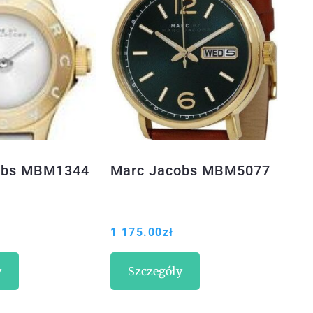
obs MBM1344
Marc Jacobs MBM5077
1 175.00
zł
y
Szczegóły