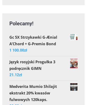
Polecamy!
Gc 5X Strzykawki G-Ænial
A’Chord + G-Premio Bond
1 100.00
zł
Język rosyjski Progułka 3
podręcznik GIMN
21.12
zł
Medverita Mumio Shilajit
ekstrakt 20% kwasów
fulwowych 120kaps.