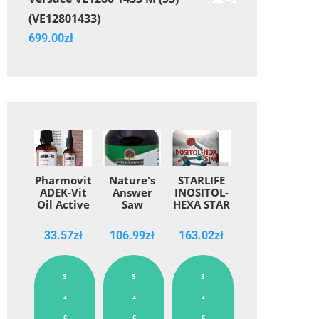
(VE12801433)
699.00
zł
Pharmovit
Nature's
STARLIFE
ADEK-Vit
Answer
INOSITOL-
Oil Active
Saw
HEXA STAR
30 ml
Palmetto
60 cps ,
Berries
suplement
33.57
zł
106.99
zł
163.02
zł
jagda
diety
60ml
S
S
S
z
z
z
c
c
c