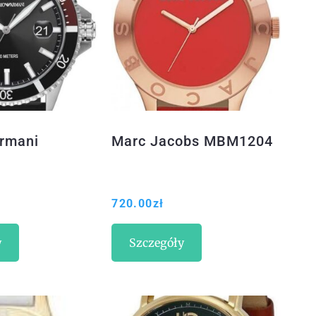
rmani
Marc Jacobs MBM1204
720.00
zł
y
Szczegóły