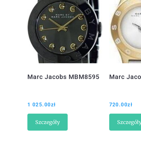
Marc Jacobs MBM8595
Marc Jac
1 025.00
zł
720.00
zł
Szczegóły
Szczegół