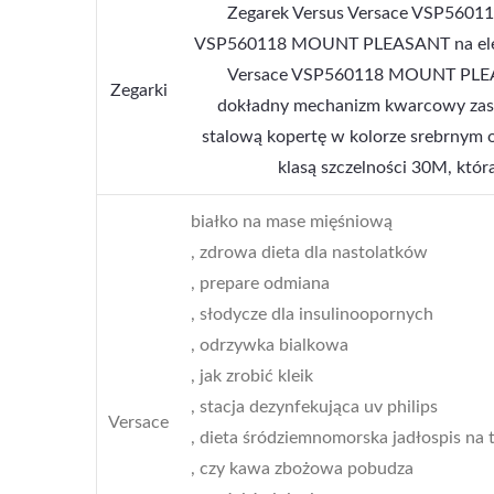
Zegarek Versus Versace VSP560
VSP560118 MOUNT PLEASANT na elega
Versace VSP560118 MOUNT PLEA
Zegarki
dokładny mechanizm kwarcowy zasila
stalową kopertę w kolorze srebrnym
klasą szczelności 30M, któr
białko na mase mięśniową
, zdrowa dieta dla nastolatków
, prepare odmiana
, słodycze dla insulinoopornych
, odrzywka bialkowa
, jak zrobić kleik
, stacja dezynfekująca uv philips
Versace
, dieta śródziemnomorska jadłospis na 
, czy kawa zbożowa pobudza