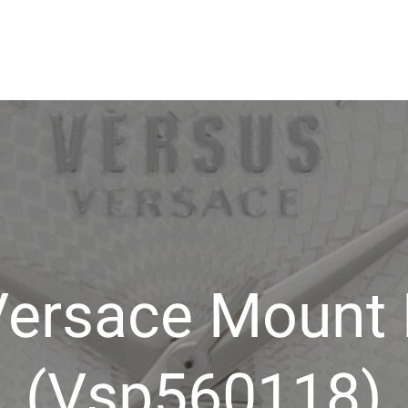
owo
Versace Mount 
(Vsp560118)