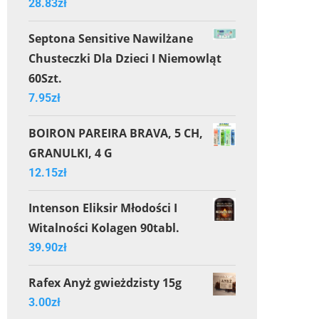
28.83
zł
Septona Sensitive Nawilżane
Chusteczki Dla Dzieci I Niemowląt
60Szt.
7.95
zł
BOIRON PAREIRA BRAVA, 5 CH,
GRANULKI, 4 G
12.15
zł
Intenson Eliksir Młodości I
Witalności Kolagen 90tabl.
39.90
zł
Rafex Anyż gwieżdzisty 15g
3.00
zł