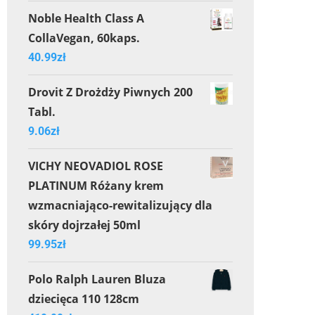
Noble Health Class A
CollaVegan, 60kaps.
40.99
zł
Drovit Z Drożdży Piwnych 200
Tabl.
9.06
zł
VICHY NEOVADIOL ROSE
PLATINUM Różany krem
wzmacniająco-rewitalizujący dla
skóry dojrzałej 50ml
99.95
zł
Polo Ralph Lauren Bluza
dziecięca 110 128cm