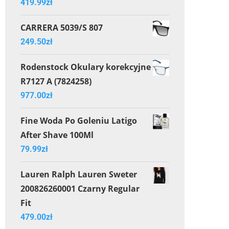
419.99
zł
CARRERA 5039/S 807
249.50
zł
Rodenstock Okulary korekcyjne
R7127 A (7824258)
977.00
zł
Fine Woda Po Goleniu Latigo
After Shave 100Ml
79.99
zł
Lauren Ralph Lauren Sweter
200826260001 Czarny Regular
Fit
479.00
zł