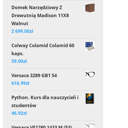
Domek Narzędziowy Z
Drewutnią Madison 11X8
Walnut
2 699.00
zł
Colway Colamid Colamid 60
kaps.
59.00
zł
Versace 3289 GB1 54
616.99
zł
Python. Kurs dla nauczycieli i
studentów
46.92
zł
Versace VE1280 1433 M (53)