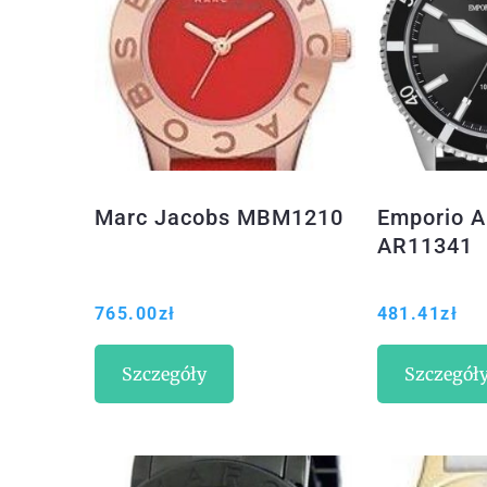
Marc Jacobs MBM1210
Emporio A
AR11341
765.00
zł
481.41
zł
Szczegóły
Szczegół