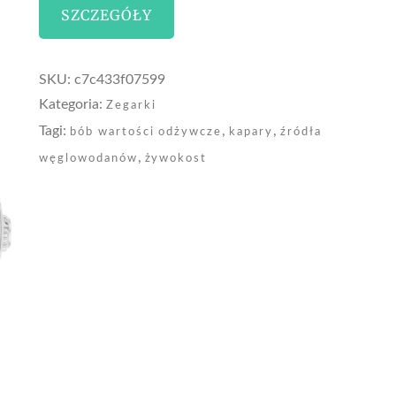
SZCZEGÓŁY
SKU:
c7c433f07599
Kategoria:
Zegarki
Tagi:
,
,
bób wartości odżywcze
kapary
źródła
,
węglowodanów
żywokost