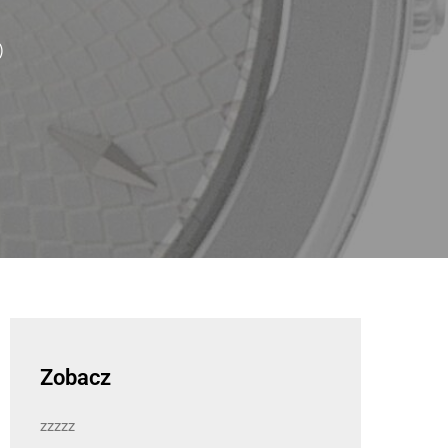
)
Zobacz
zzzzz