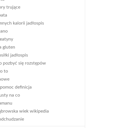
ry trujące
bata
mnych kalorii jadłospis
rano
reatyny
a gluten
osiłki jadłospis
ko pozbyć się rozstępów
co to
enowe
 pomoc definicja
pusty na co
 tamanu
dąbrowska wiek wikipedia
 odchudzanie