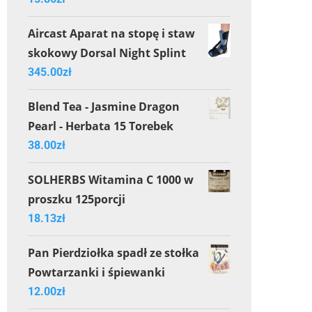
Aircast Aparat na stopę i staw
skokowy Dorsal Night Splint
345.00
zł
Blend Tea - Jasmine Dragon
Pearl - Herbata 15 Torebek
38.00
zł
SOLHERBS Witamina C 1000 w
proszku 125porcji
18.13
zł
Pan Pierdziołka spadł ze stołka
Powtarzanki i śpiewanki
12.00
zł