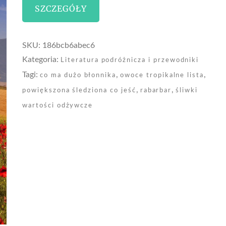
SZCZEGÓŁY
SKU:
186bcb6abec6
Kategoria:
Literatura podróżnicza i przewodniki
Tagi:
,
,
co ma dużo błonnika
owoce tropikalne lista
,
,
powiększona śledziona co jeść
rabarbar
śliwki
wartości odżywcze