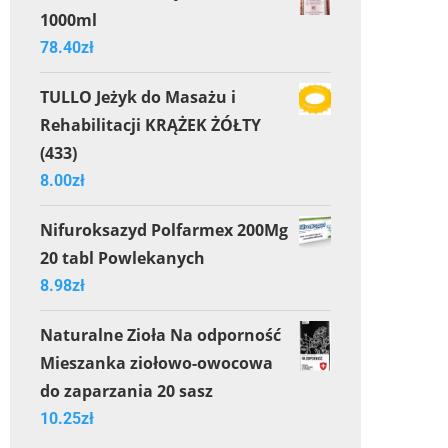
1000ml
78.40
zł
TULLO Jeżyk do Masażu i
Rehabilitacji KRĄŻEK ŻÓŁTY
(433)
8.00
zł
Nifuroksazyd Polfarmex 200Mg
20 tabl Powlekanych
8.98
zł
Naturalne Zioła Na odporność
Mieszanka ziołowo-owocowa
do zaparzania 20 sasz
10.25
zł