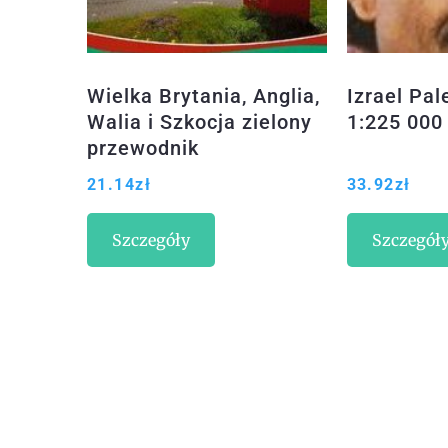
Wielka Brytania, Anglia,
Izrael Pa
Walia i Szkocja zielony
1:225 000
przewodnik
21.14
zł
33.92
zł
Szczegóły
Szczegół