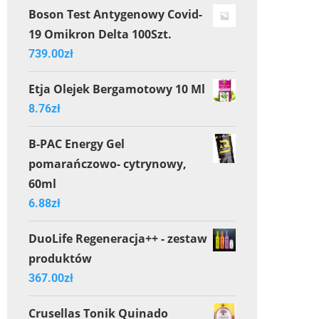
Boson Test Antygenowy Covid-
19 Omikron Delta 100Szt.
739.00
zł
Etja Olejek Bergamotowy 10 Ml
8.76
zł
B-PAC Energy Gel
pomarańczowo- cytrynowy,
60ml
6.88
zł
DuoLife Regeneracja++ - zestaw
produktów
367.00
zł
Crusellas Tonik Quinado