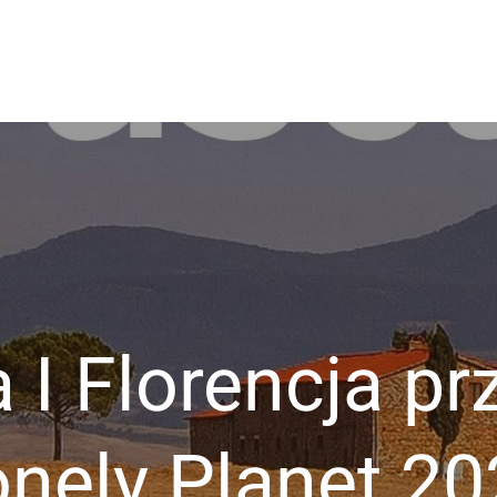
owo
 I Florencja p
nely Planet 2