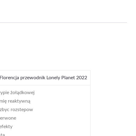
 Florencja przewodnik Lonely Planet 2022
rypie żołądkowej
emię reaktywną
pozbyc rozstepow
zerwone
 efekty
sta