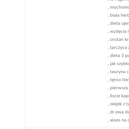
, muchomo
, biala her
, dieta uje
, wzdęcia 
, orotan k
, tarczyca 
, dieta 3 p
, jak szyb
, tauryna 
, tętno tl
, pierwsza
, liscie ka
, olejek z
, dr ewa 
, aloes na