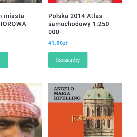
n miasta
Polska 2014 Atlas
BIOROWA
samochodowy 1:250
000
41.00
zł
y
Szczegóły