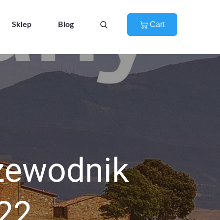
Cart
Sklep
Blog
rzewodnik
022