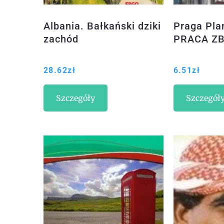
Albania. Bałkański dziki
Praga Pla
zachód
PRACA Z
28.62
zł
6.51
zł
Szczegóły
Szczegół