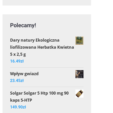
Polecamy!
Dary natury Ekologiczna
liofilizowana Herbatka Kwietna
5 x 2,5 g
16.49
zł
Wpływ gwiazd
23.45
zł
Solgar Solgar 5 Htp 100 mg 90
kaps 5-HTP
149.90
zł