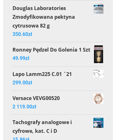
Douglas Laboratories
Zmodyfikowana pektyna
cytrusowa 82 g
350.60
zł
Ronney Pędzel Do Golenia 1 Szt
49.99
zł
Lapo Lamm225 C.01 `21
299.00
zł
Versace VEVG00520
2 119.00
zł
Tachografy analogowe i
cyfrowe, kat. C i D
15.86
zł