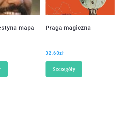
lestyna mapa
Praga magiczna
32.60
zł
y
Szczegóły