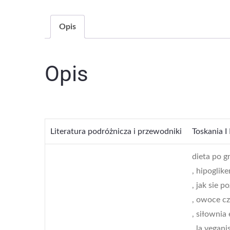
Opis
Opis
Literatura podróżnicza i przewodniki
Toskania I
dieta po g
, hipoglik
, jak sie 
, owoce c
, siłownia
, la vegani