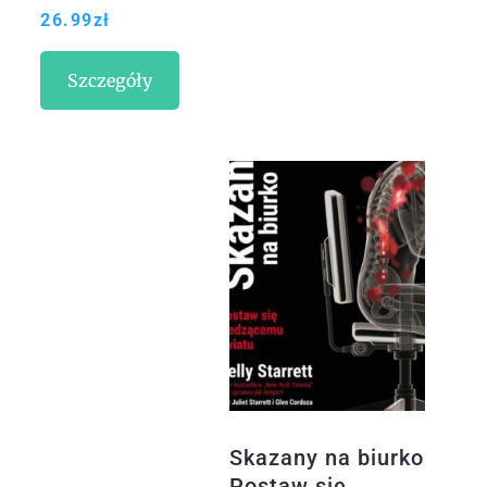
26.99
zł
Szczegóły
Skazany na biurko
Postaw się