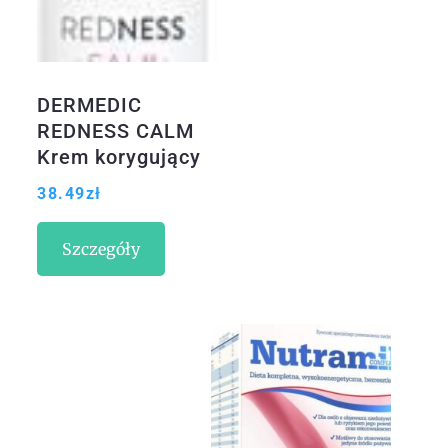
DERMEDIC
REDNESS CALM
Krem korygujący
na dzień UV+IR
38.49
zł
40 ml
Szczegóły