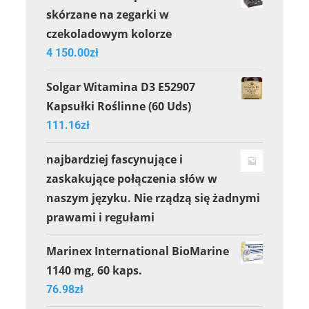
skórzane na zegarki w
czekoladowym kolorze
4 150.00
zł
Solgar Witamina D3 E52907
Kapsułki Roślinne (60 Uds)
111.16
zł
najbardziej fascynujące i
zaskakujące połączenia słów w
naszym języku. Nie rządzą się żadnymi
prawami i regułami
Marinex International BioMarine
1140 mg, 60 kaps.
76.98
zł