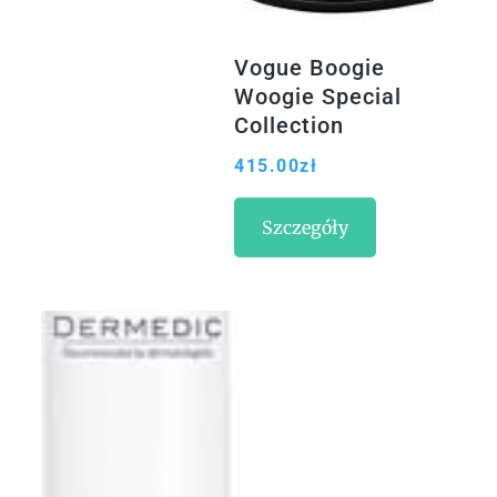
Vogue Boogie
Woogie Special
Collection
Vo2606S W44/87
415.00
zł
M (52)
Szczegóły