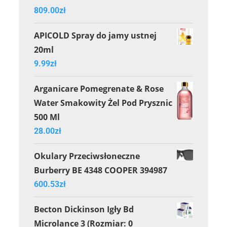
809.00
zł
APICOLD Spray do jamy ustnej
20ml
9.99
zł
Arganicare Pomegrenate & Rose
Water Smakowity Żel Pod Prysznic
500 Ml
28.00
zł
Okulary Przeciwsłoneczne
Burberry BE 4348 COOPER 394987
600.53
zł
Becton Dickinson Igły Bd
Microlance 3 (Rozmiar: 0