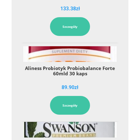
133.38
zł
Szczegóły
Aliness Probiotyk Probiobalance Forte
60mld 30 kaps
89.90
zł
Szczegóły