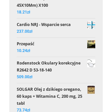
45X10Mm) X100
18.21
zł
Cardio NRJ - Wsparcie serca
237.00
zł
Przepaść
10.24
zł
Rodenstock Okulary korekcyjne
R2642 D 53-18-140
509.00
zł
SOLGAR Olej z dzikiego oregano,
60 kaps + Witamina C, 200 mg, 25
tabl
73.74
zł