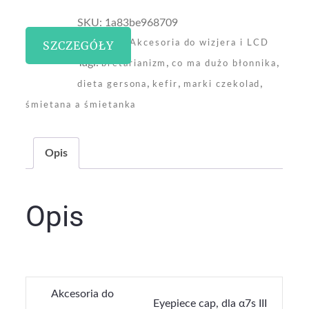
SKU:
1a83be968709
Kategoria:
SZCZEGÓŁY
Akcesoria do wizjera i LCD
Tagi:
,
,
bretarianizm
co ma dużo błonnika
,
,
,
dieta gersona
kefir
marki czekolad
śmietana a śmietanka
Opis
Opis
Akcesoria do
Eyepiece cap, dla α7s III