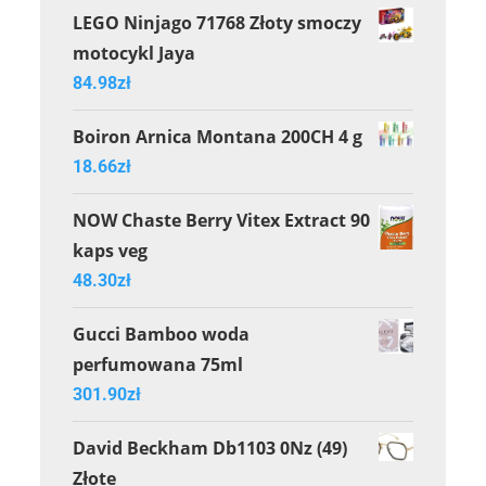
LEGO Ninjago 71768 Złoty smoczy
motocykl Jaya
84.98
zł
Boiron Arnica Montana 200CH 4 g
18.66
zł
NOW Chaste Berry Vitex Extract 90
kaps veg
48.30
zł
Gucci Bamboo woda
perfumowana 75ml
301.90
zł
David Beckham Db1103 0Nz (49)
Złote