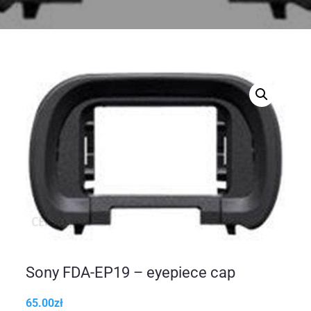
Sony FDA-EP19 – eyepiece cap
65.00
zł