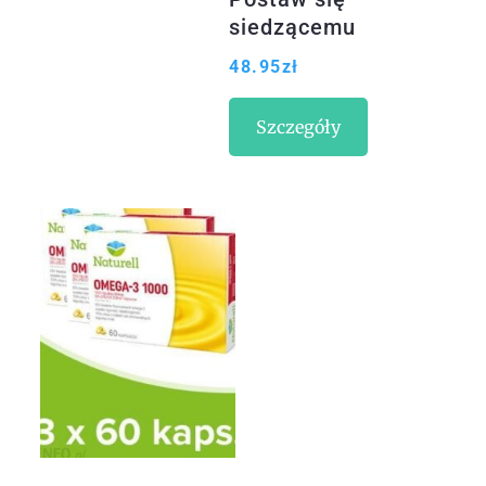
siedzącemu
światu
48.95
zł
Szczegóły