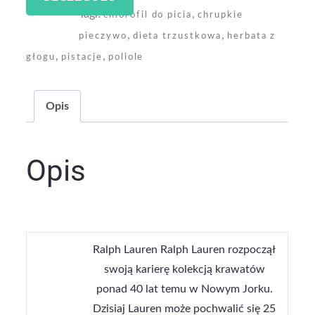
Tagi:
,
chlorofil do picia
chrupkie
,
,
pieczywo
dieta trzustkowa
herbata z
,
,
głogu
pistacje
poliole
Opis
Opis
Ralph Lauren Ralph Lauren rozpoczął
swoją karierę kolekcją krawatów
ponad 40 lat temu w Nowym Jorku.
Dzisiaj Lauren może pochwalić się 25