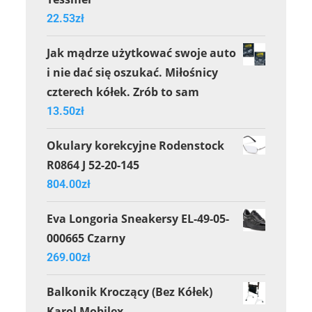
22.53
zł
Jak mądrze użytkować swoje auto
i nie dać się oszukać. Miłośnicy
czterech kółek. Zrób to sam
13.50
zł
Okulary korekcyjne Rodenstock
R0864 J 52-20-145
804.00
zł
Eva Longoria Sneakersy EL-49-05-
000665 Czarny
269.00
zł
Balkonik Kroczący (Bez Kółek)
Karol Mobilex