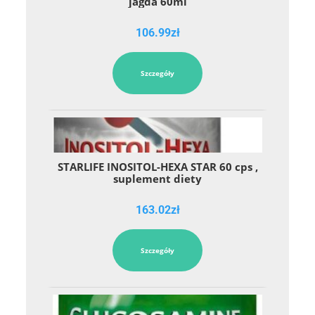
jagda 60ml
106.99
zł
Szczegóły
STARLIFE INOSITOL-HEXA STAR 60 cps ,
suplement diety
163.02
zł
Szczegóły