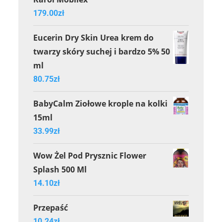
179.00
zł
Eucerin Dry Skin Urea krem do
twarzy skóry suchej i bardzo 5% 50
ml
80.75
zł
BabyCalm Ziołowe krople na kolki
15ml
33.99
zł
Wow Żel Pod Prysznic Flower
Splash 500 Ml
14.10
zł
Przepaść
10.24
zł