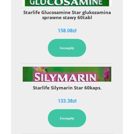
Starlife Glucosamine Star glukozamina
sprawne stawy 60tabl
158.08
zł
Szczegóły
Starlife Silymarin Star 60kaps.
133.38
zł
Szczegóły