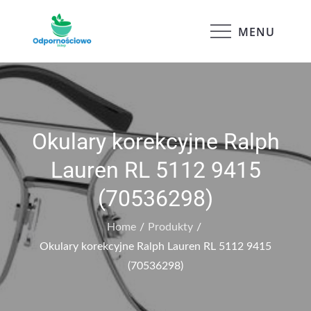
Skip
to
MENU
Odpornościowo
content
Okulary korekcyjne Ralph
Lauren RL 5112 9415
(70536298)
Home
Produkty
Okulary korekcyjne Ralph Lauren RL 5112 9415
(70536298)