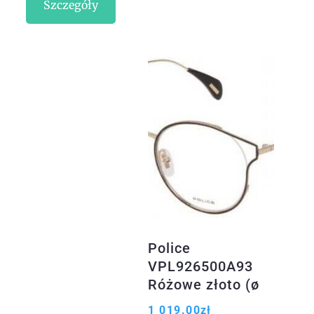
Szczegóły
Police
VPL926500A93
Różowe złoto (ø
50 mm)
1 019.00
zł