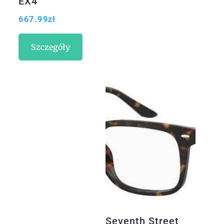
EX4
667.99
zł
Szczegóły
Seventh Street