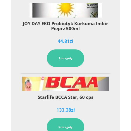
JOY DAY EKO Probiotyk Kurkuma Imbir
Pieprz 500ml
44.81
zł
Szczegóły
Starlife BCCA Star, 60 cps
133.38
zł
Szczegóły