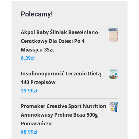
Polecamy!
Akpol Baby Śliniak Bawełniano-
Ceratkowy Dla Dzieci Po 4
Miesiącu 3Szt
6.39
zł
Insulinooporność Leczenie Dietą
140 Przepisów
39.90
zł
Promaker Creative Sport Nutrition
Aminokwasy Proline Bcaa 500g
Pomarańcza
68.99
zł