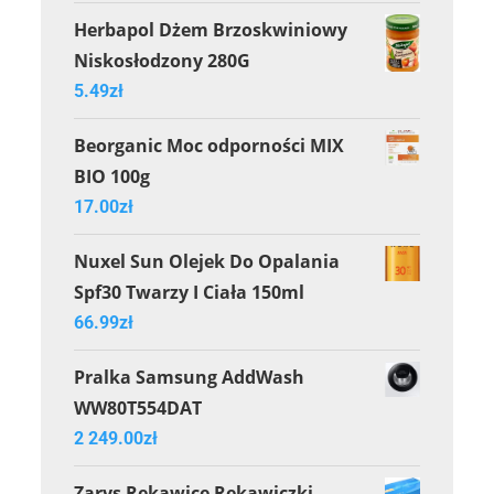
Herbapol Dżem Brzoskwiniowy
Niskosłodzony 280G
5.49
zł
Beorganic Moc odporności MIX
BIO 100g
17.00
zł
Nuxel Sun Olejek Do Opalania
Spf30 Twarzy I Ciała 150ml
66.99
zł
Pralka Samsung AddWash
WW80T554DAT
2 249.00
zł
Zarys Rękawice Rękawiczki