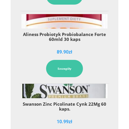
Aliness Probiotyk Probiobalance Forte
60mld 30 kaps
89.90
zł
Szczegóły
Swanson Zinc Picolinate Cynk 22Mg 60
kaps.
10.99
zł