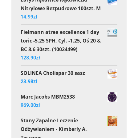
Nitrylowe Bezpudrowe 100szt. M
14.99
zł
Fielmann atrea excellence 1 day
toric -5.25 SPH, Cyl. -1.25, Oś 20 &
BC 8.6 30szt. (10024499)
128.90
zł
SOLINEA Cholispar 30 sasz
23.98
zł
Marc Jacobs MBM2538
969.00
zł
Stany Zapalne Leczenie
Odżywianiem - Kimberly A.
Tessmer