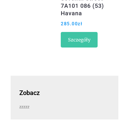
7A101 086 (53)
Havana
285.00
zł
Szczegóły
Zobacz
zzzzz