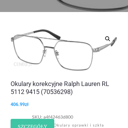
Okulary korekcyjne Ralph Lauren RL
5112 9415 (70536298)
406.99
zł
SKU:
a4f42463d800
Kategoria:
SZCZEGÓŁY
Okulary oprawki i szkła