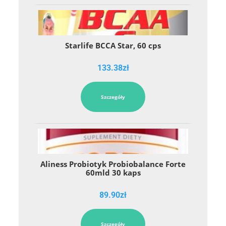
Starlife BCCA Star, 60 cps
133.38
zł
Szczegóły
Aliness Probiotyk Probiobalance Forte
60mld 30 kaps
89.90
zł
Szczegóły