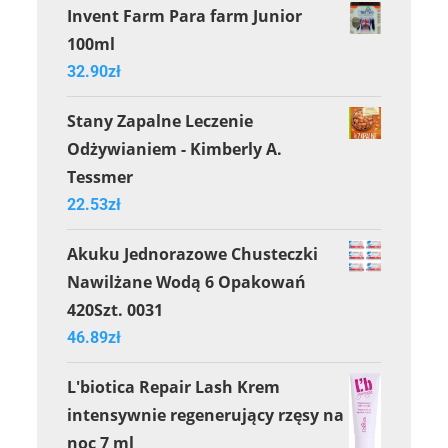
Invent Farm Para farm Junior
100ml
32.90
zł
Stany Zapalne Leczenie
Odżywianiem - Kimberly A.
Tessmer
22.53
zł
Akuku Jednorazowe Chusteczki
Nawilżane Wodą 6 Opakowań
420Szt. 0031
46.89
zł
L'biotica Repair Lash Krem
intensywnie regenerujący rzęsy na
noc 7 ml