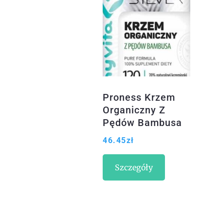
Proness Krzem
Organiczny Z
Pędów Bambusa
300 Mg 120Kaps.
46.45
zł
Szczegóły