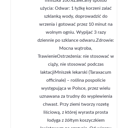
mniszka 100%Zalecany sposób
użycia: Odwar: 1 łyżkę korzeni zalać
szklanką wody, doprowadzić do
wrzenia i gotować przez 10 minut na
wolnym ogniu. Wypijać 3 razy
dziennie po szklance odwaru.Zdrowie:
Mocna wątroba,
TrawienieOstrzeżenia: nie stosować w
ciąży, nie stosować podczas
laktacjiMniszek lekarski (Taraxacum
officinale) – roślina pospolicie
występująca w Polsce, przez wielu
uznawana za trudny do wyplewienia
chwast. Przy ziemi tworzy rozetę
liściową, z której wyrasta prosta
łodyga z żółtym koszyczkiem