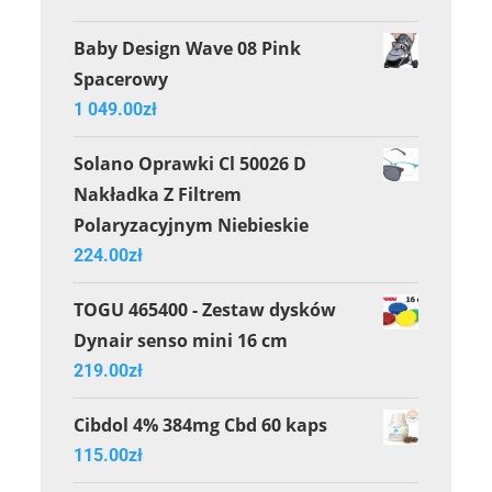
Baby Design Wave 08 Pink
Spacerowy
1 049.00
zł
Solano Oprawki Cl 50026 D
Nakładka Z Filtrem
Polaryzacyjnym Niebieskie
224.00
zł
TOGU 465400 - Zestaw dysków
Dynair senso mini 16 cm
219.00
zł
Cibdol 4% 384mg Cbd 60 kaps
115.00
zł