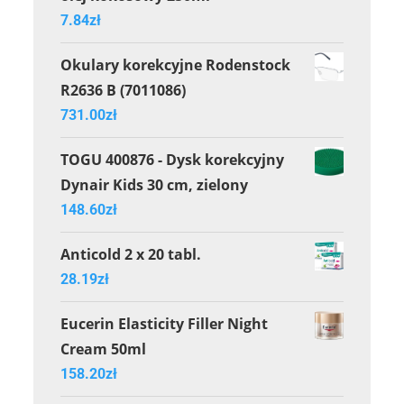
7.84
zł
Okulary korekcyjne Rodenstock
R2636 B (7011086)
731.00
zł
TOGU 400876 - Dysk korekcyjny
Dynair Kids 30 cm, zielony
148.60
zł
Anticold 2 x 20 tabl.
28.19
zł
Eucerin Elasticity Filler Night
Cream 50ml
158.20
zł