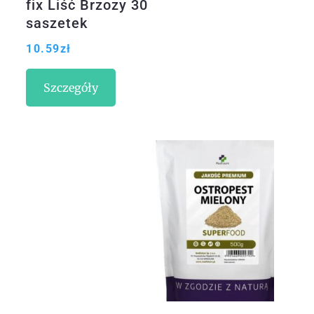
fix Liść Brzozy 30
saszetek
10.59
zł
Szczegóły