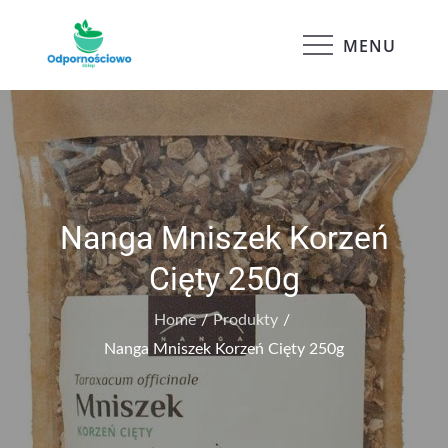
Skip
to
MENU
Odpornościowo
content
Nanga Mniszek Korzeń
Cięty 250g
Home
Produkty
Nanga Mniszek Korzeń Cięty 250g