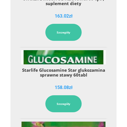
suplement diety
163.02
zł
Szczegóły
Starlife Glucosamine Star glukozamina
sprawne stawy 60tabl
158.08
zł
Szczegóły