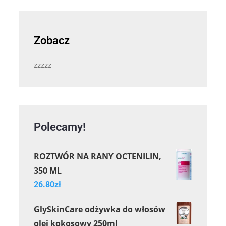
Zobacz
zzzzz
Polecamy!
ROZTWÓR NA RANY OCTENILIN,
350 ML
26.80
zł
GlySkinCare odżywka do włosów
olej kokosowy 250ml