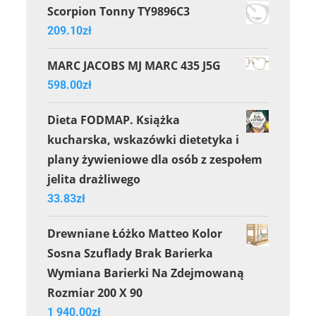
Scorpion Tonny TY9896C3
209.10
zł
MARC JACOBS MJ MARC 435 J5G
598.00
zł
Dieta FODMAP. Książka
kucharska, wskazówki dietetyka i
plany żywieniowe dla osób z zespołem
jelita drażliwego
33.83
zł
Drewniane Łóżko Matteo Kolor
Sosna Szuflady Brak Barierka
Wymiana Barierki Na Zdejmowaną
Rozmiar 200 X 90
1 940.00
zł