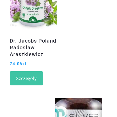
Dr. Jacobs Poland
Radosław
Araszkiewicz
Olejek Oregano
74.06
zł
60kaps.
Szczegóły