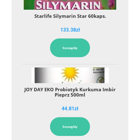
Starlife Silymarin Star 60kaps.
133.38
zł
Szczegóły
JOY DAY EKO Probiotyk Kurkuma Imbir
Pieprz 500ml
44.81
zł
Szczegóły