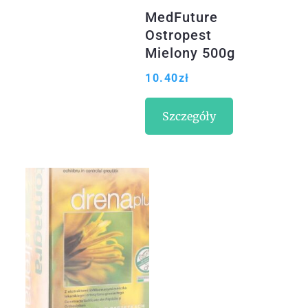
MedFuture
Ostropest
Mielony 500g
10.40
zł
Szczegóły