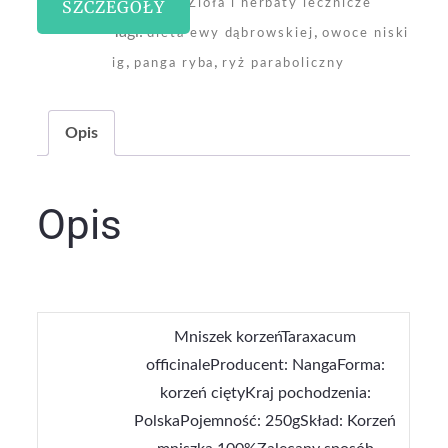
Kategoria:
SZCZEGÓŁY
Zioła i herbaty lecznicze
Tagi:
,
dieta ewy dąbrowskiej
owoce niski
,
,
ig
panga ryba
ryż paraboliczny
Opis
Opis
Mniszek korzeńTaraxacum
officinaleProducent: NangaForma:
korzeń ciętyKraj pochodzenia:
PolskaPojemność: 250gSkład: Korzeń