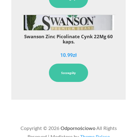
Swanson Zinc Picolinate Cynk 22Mg 60
kaps.
10.99
zł
Szczegóły
Copyright © 2026
Odpornościowo
All Rights
Reserved | Medistore by
Theme Palace