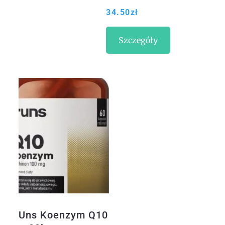
500Mg 90Kaps.
34.50
zł
Szczegóły
Uns Koenzym Q10