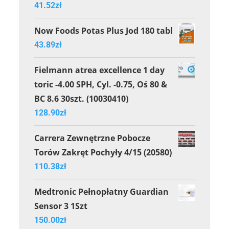
41.52
zł
Now Foods Potas Plus Jod 180 tabl
43.89
zł
Fielmann atrea excellence 1 day
toric -4.00 SPH, Cyl. -0.75, Oś 80 &
BC 8.6 30szt. (10030410)
128.90
zł
Carrera Zewnętrzne Pobocze
Torów Zakręt Pochyły 4/15 (20580)
110.38
zł
Medtronic Pełnopłatny Guardian
Sensor 3 1Szt
150.00
zł