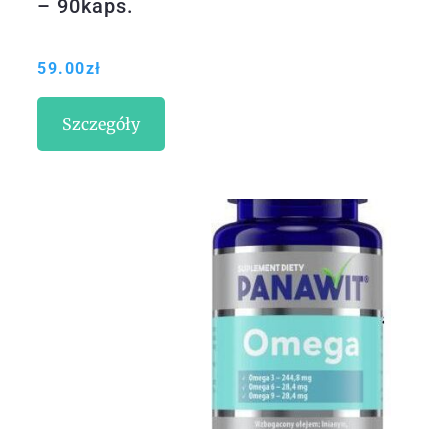
– 90kaps.
59.00
zł
Szczegóły