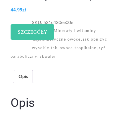
44.99
zł
SKU:
531c430ee00e
Kategoria:
SZCZEGÓŁY
Minerały i witaminy
Tagi:
,
egzotyczne owoce
jak obniżyć
,
,
wysokie tsh
owoce tropikalne
ryż
,
paraboliczny
skwalen
Opis
Opis