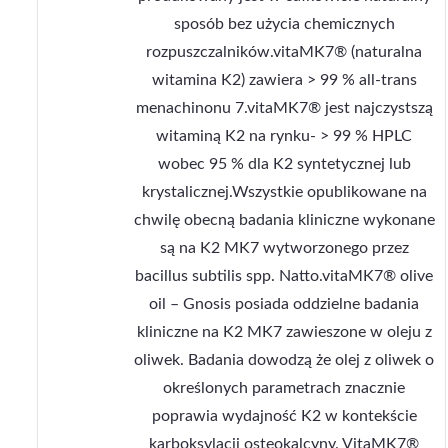
sposób bez użycia chemicznych
rozpuszczalników.vitaMK7® (naturalna
witamina K2) zawiera > 99 % all-trans
menachinonu 7.vitaMK7® jest najczystszą
witaminą K2 na rynku- > 99 % HPLC
wobec 95 % dla K2 syntetycznej lub
krystalicznej.Wszystkie opublikowane na
chwilę obecną badania kliniczne wykonane
są na K2 MK7 wytworzonego przez
bacillus subtilis spp. Natto.vitaMK7® olive
oil – Gnosis posiada oddzielne badania
kliniczne na K2 MK7 zawieszone w oleju z
oliwek. Badania dowodzą że olej z oliwek o
określonych parametrach znacznie
poprawia wydajność K2 w kontekście
karboksylacji osteokalcyny. VitaMK7®