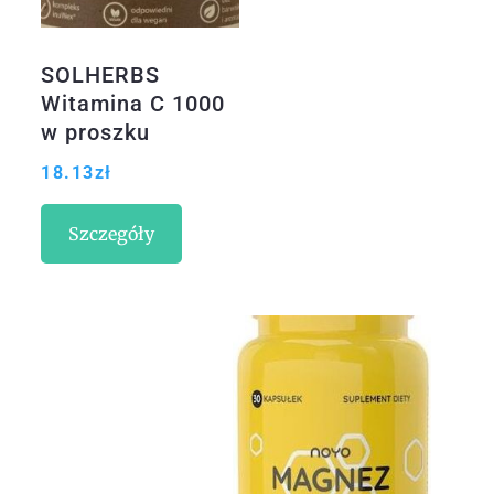
SOLHERBS
Witamina C 1000
w proszku
125porcji
18.13
zł
Szczegóły