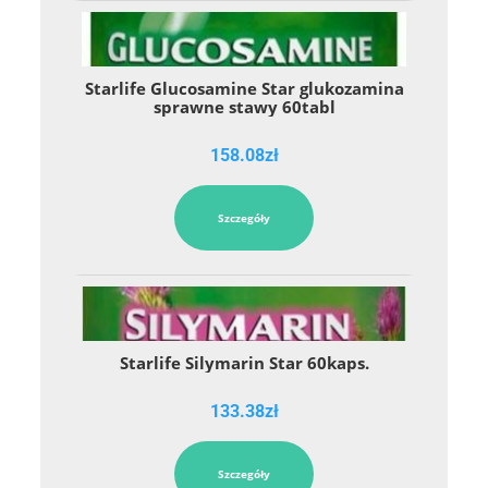
Starlife Glucosamine Star glukozamina
sprawne stawy 60tabl
158.08
zł
Szczegóły
Starlife Silymarin Star 60kaps.
133.38
zł
Szczegóły