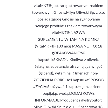
vitaMK7® jest zarejestrowanym znakiem
towarowym Gnosis.Młyn Oliwski Sp. z o.o.
posiada zgodę Gnosis na sygnowanie
swojego produktu znakiem towarowym
vitaMK7®.NAZWA
SUPLEMENTU:WITAMINA K2 MK7
(VitaMK7®) 100 mcg MASA NETTO: 18
gOPAKOWANIE:60
kapsułekSKŁADNIKI:oliwa z oliwek,
żelatyna, substancja utrzymująca wilgoć
(glicerol), witamina K (menachinon-
7)DZIENNA PORCJA:1 kapsułkaSPOSÓB
UŻYCIA:Spożywać 1 kapsułkę raz dziennie
popijając wodą.DODATKOWE
INFORMACJE:Producent i dystrybutor:
Młyn Oliwski Sp. z o.o. ul. Spacerowa 18,