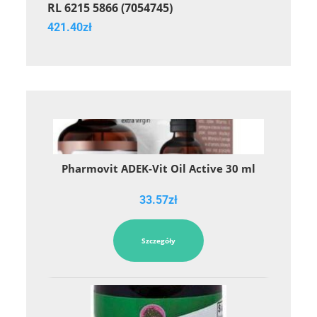
RL 6215 5866 (7054745)
421.40
zł
Pharmovit ADEK-Vit Oil Active 30 ml
33.57
zł
Szczegóły