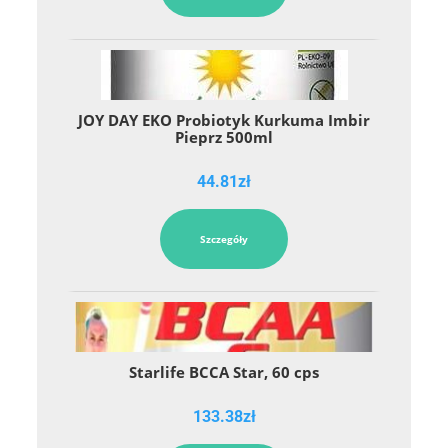
JOY DAY EKO Probiotyk Kurkuma Imbir
Pieprz 500ml
44.81
zł
Szczegóły
Starlife BCCA Star, 60 cps
133.38
zł