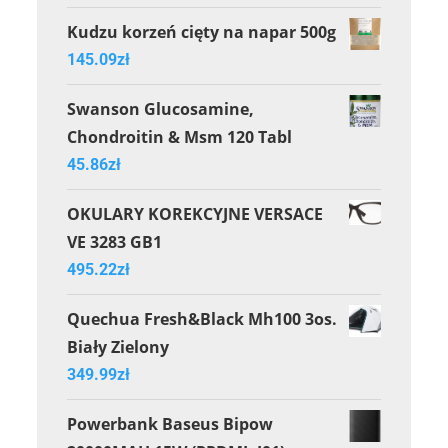
Kudzu korzeń cięty na napar 500g
145.09
zł
Swanson Glucosamine,
Chondroitin & Msm 120 Tabl
45.86
zł
OKULARY KOREKCYJNE VERSACE
VE 3283 GB1
495.22
zł
Quechua Fresh&Black Mh100 3os.
Biały Zielony
349.99
zł
Powerbank Baseus Bipow