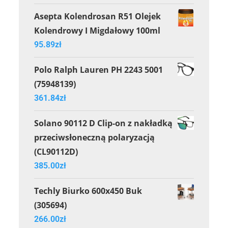
Asepta Kolendrosan R51 Olejek
Kolendrowy I Migdałowy 100ml
95.89
zł
Polo Ralph Lauren PH 2243 5001
(75948139)
361.84
zł
Solano 90112 D Clip-on z nakładką
przeciwsłoneczną polaryzacją
(CL90112D)
385.00
zł
Techly Biurko 600x450 Buk
(305694)
266.00
zł