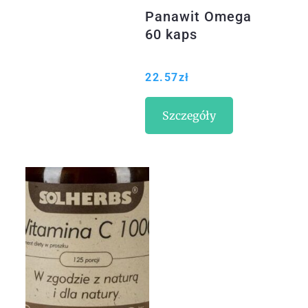
Panawit Omega
60 kaps
22.57
zł
Szczegóły