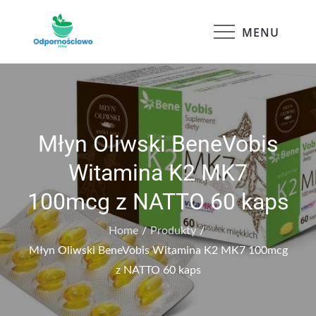
Skip
to
MENU
Odpornościowo
content
Młyn Oliwski BeneVobis
Witamina K2 MK7
100mcg z NATTO 60 kaps
Home
Produkty
Młyn Oliwski BeneVobis Witamina K2 MK7 100mcg
z NATTO 60 kaps