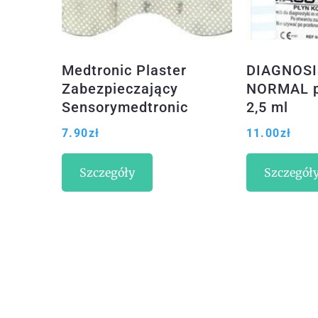
Medtronic Plaster
DIAGNOSI
Zabezpieczający
NORMAL pł
Sensorymedtronic
2,5 ml
Guardian Oraz Enlite
7.90
zł
11.00
zł
1Szt (Mmt-7015Ww)
Szczegóły
Szczegół