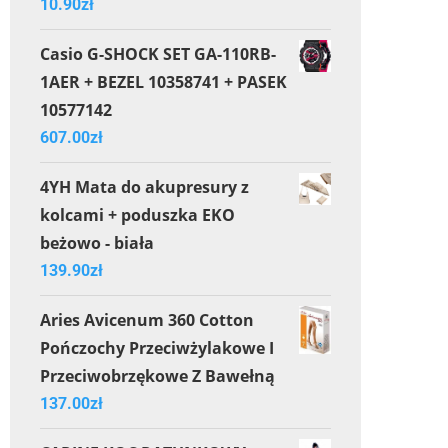
10.90
zł
Casio G-SHOCK SET GA-110RB-
1AER + BEZEL 10358741 + PASEK
10577142
607.00
zł
4YH Mata do akupresury z
kolcami + poduszka EKO
beżowo - biała
139.90
zł
Aries Avicenum 360 Cotton
Pończochy Przeciwżylakowe I
Przeciwobrzękowe Z Bawełną
137.00
zł