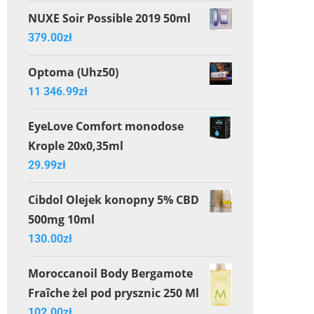
NUXE Soir Possible 2019 50ml
379.00
zł
Optoma (Uhz50)
11 346.99
zł
EyeLove Comfort monodose
Krople 20x0,35ml
29.99
zł
Cibdol Olejek konopny 5% CBD
500mg 10ml
130.00
zł
Moroccanoil Body Bergamote
Fraîche żel pod prysznic 250 Ml
102.00
zł