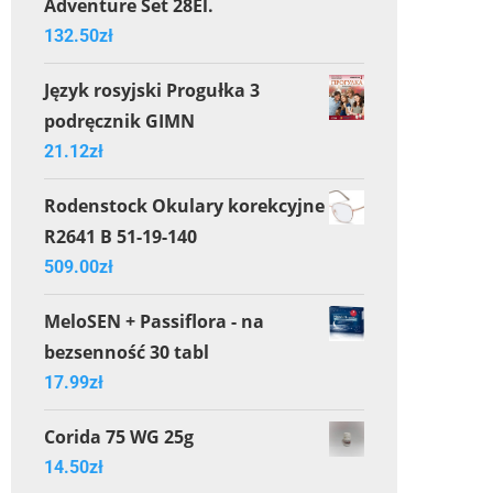
Adventure Set 28El.
132.50
zł
Język rosyjski Progułka 3
podręcznik GIMN
21.12
zł
Rodenstock Okulary korekcyjne
R2641 B 51-19-140
509.00
zł
MeloSEN + Passiflora - na
bezsenność 30 tabl
17.99
zł
Corida 75 WG 25g
14.50
zł