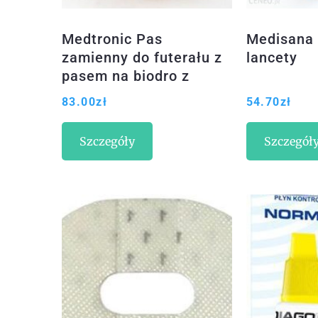
Medtronic Pas
Medisana
zamienny do futerału z
lancety
pasem na biodro z
wkładkami
83.00
zł
54.70
zł
antypoślizgowymi ACC-
258BK
Szczegóły
Szczegół