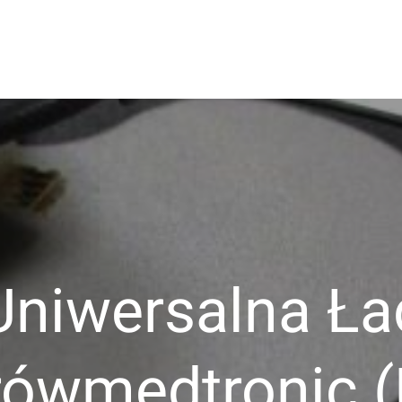
owo
Uniwersalna Ł
rówmedtronic 