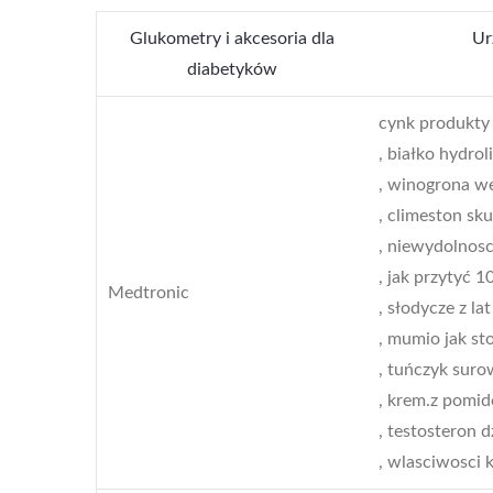
Glukometry i akcesoria dla
Ur
diabetyków
cynk produkty
, białko hydro
, winogrona 
, climeston sk
, niewydolnosc
, jak przytyć 
Medtronic
, słodycze z la
, mumio jak s
, tuńczyk sur
, krem.z pomi
, testosteron d
, wlasciwosci 