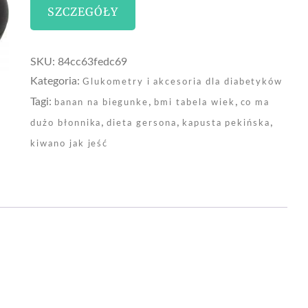
SZCZEGÓŁY
SKU:
84cc63fedc69
Kategoria:
Glukometry i akcesoria dla diabetyków
Tagi:
,
,
banan na biegunke
bmi tabela wiek
co ma
,
,
,
dużo błonnika
dieta gersona
kapusta pekińska
kiwano jak jeść