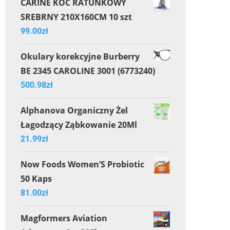
CARINE KOC RATUNKOWY
SREBRNY 210X160CM 10 szt
99.00
zł
Okulary korekcyjne Burberry
BE 2345 CAROLINE 3001 (6773240)
500.98
zł
Alphanova Organiczny Żel
Łagodzący Ząbkowanie 20Ml
21.99
zł
Now Foods Women’S Probiotic
50 Kaps
81.00
zł
Magformers Aviation