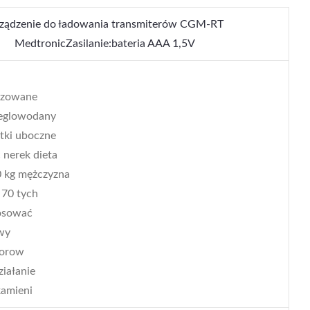
ządzenie do ładowania transmiterów CGM-RT
MedtronicZasilanie:bateria AAA 1,5V
lizowane
weglowodany
utki uboczne
 nerek dieta
10 kg mężczyzna
t 70 tych
tosować
owy
dorow
ziałanie
kamieni