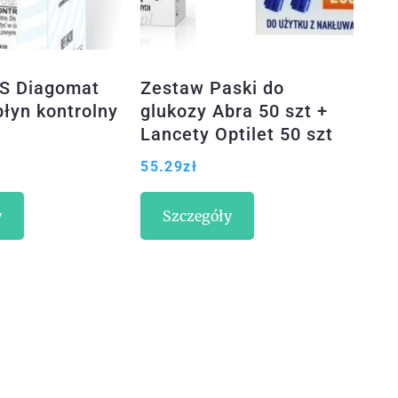
S Diagomat
Zestaw Paski do
yn kontrolny
glukozy Abra 50 szt +
Lancety Optilet 50 szt
55.29
zł
y
Szczegóły