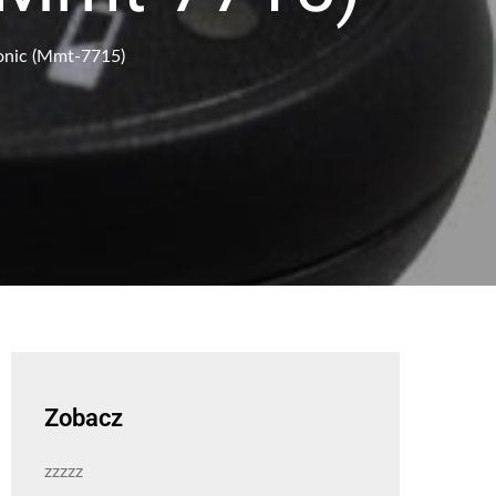
onic (Mmt-7715)
Zobacz
zzzzz