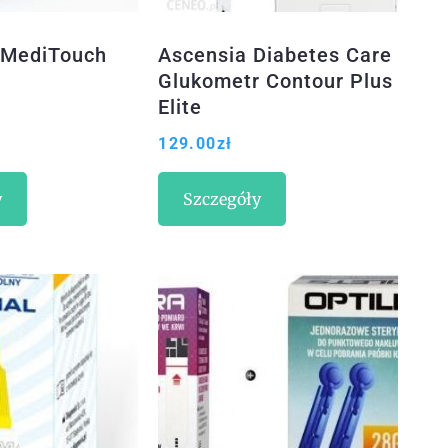
 MediTouch
Ascensia Diabetes Care
Glukometr Contour Plus
Elite
129.00
zł
y
Szczegóły