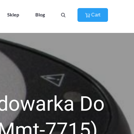
Cart
Sklep
Blog
adowarka Do
(Mmt-7715)