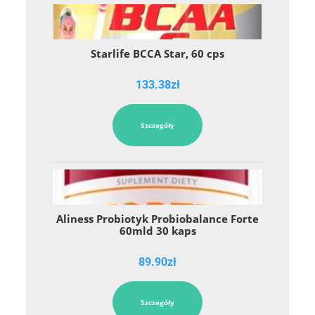
Starlife BCCA Star, 60 cps
133.38
zł
Szczegóły
Aliness Probiotyk Probiobalance Forte
60mld 30 kaps
89.90
zł
Szczegóły