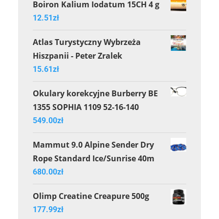
Boiron Kalium Iodatum 15CH 4 g
12.51
zł
Atlas Turystyczny Wybrzeża
Hiszpanii - Peter Zralek
15.61
zł
Okulary korekcyjne Burberry BE
1355 SOPHIA 1109 52-16-140
549.00
zł
Mammut 9.0 Alpine Sender Dry
Rope Standard Ice/Sunrise 40m
680.00
zł
Olimp Creatine Creapure 500g
177.99
zł