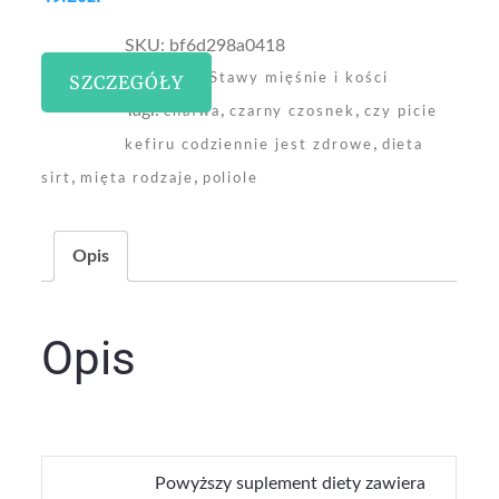
SKU:
bf6d298a0418
Kategoria:
SZCZEGÓŁY
Stawy mięśnie i kości
Tagi:
,
,
chałwa
czarny czosnek
czy picie
,
kefiru codziennie jest zdrowe
dieta
,
,
sirt
mięta rodzaje
poliole
Opis
Opis
Powyższy suplement diety zawiera