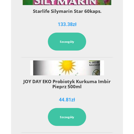
Starlife Silymarin Star 60kaps.
133.38
zł
Szczegóły
JOY DAY EKO Probiotyk Kurkuma Imbir
Pieprz 500ml
44.81
zł
Szczegóły