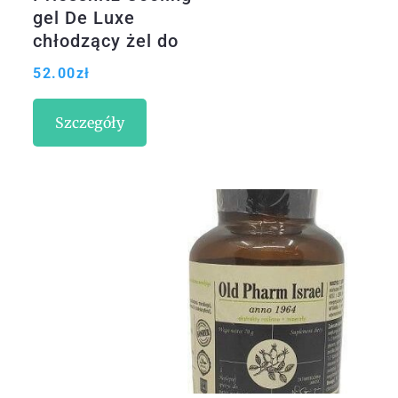
gel De Luxe
chłodzący żel do
masażu mięśni i
52.00
zł
stawów 200 ml
Szczegóły