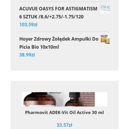
ACUVUE OASYS FOR ASTIGMATISM
6 SZTUK /8.6/+2.75/-1.75/120
103.59
zł
Hoyer Zdrowy Żołądek Ampułki Do
Picia Bio 10x10ml
38.99
zł
Pharmovit ADEK-Vit Oil Active 30 ml
33.57
zł