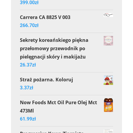
399.00
zł
Carrera CA 8825 V 003
266.70
zł
Sekrety koreańskiego piękna
przełomowy przewodnik po
pielęgnacji skóry i makijażu
26.37
zł
Straż pożarna. Koloruj
3.37
zł
Now Foods Mct Oil Pure Olej Mct
473Ml
61.99
zł