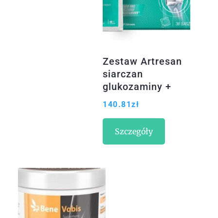
Zestaw Artresan
siarczan
glukozaminy +
MSM 3×30 szt
140.81
zł
Szczegóły