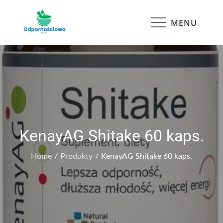
Skip
to
MENU
Odpornościowo
content
KenayAG Shitake 60 kaps.
Home
Produkty
KenayAG Shitake 60 kaps.