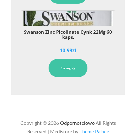
Swanson Zinc Picolinate Cynk 22Mg 60
kaps.
10.99
zł
Szczegóły
Copyright © 2026
Odpornościowo
All Rights
Reserved | Medistore by
Theme Palace