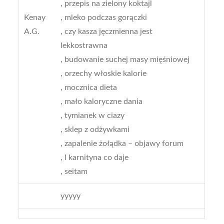
, przepis na zielony koktajl
Kenay
, mleko podczas gorączki
A.G.
, czy kasza jęczmienna jest
lekkostrawna
, budowanie suchej masy mięśniowej
, orzechy włoskie kalorie
, mocznica dieta
, mało kaloryczne dania
, tymianek w ciazy
, sklep z odżywkami
, zapalenie żołądka – objawy forum
, l karnityna co daje
, seitam
yyyyy