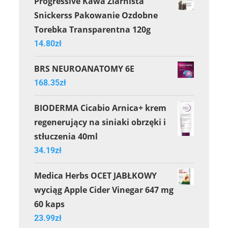
Progressive Kawa Ziarnista
Snickerss Pakowanie Ozdobne
Torebka Transparentna 120g
14.80
zł
BRS NEUROANATOMY 6E
168.35
zł
BIODERMA Cicabio Arnica+ krem
regenerujący na siniaki obrzęki i
stłuczenia 40ml
34.19
zł
Medica Herbs OCET JABŁKOWY
wyciąg Apple Cider Vinegar 647 mg
60 kaps
23.99
zł