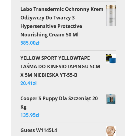
Labo Transdermic Ochronny Krem
Odżywczy Do Twarzy 3
Hypersensitive Protective
Nourishing Cream 50 Ml
585.00
zł
YELLOW SPORT YELLOWTAPE
TAŚMA DO KINESIOTAPINGU 5CM
X 5M NIEBIESKA YT-55-B
20.41
zł
Cooper'S Puppy Dla Szczeniąt 20
Kg
135.95
zł
Guess W1145L4