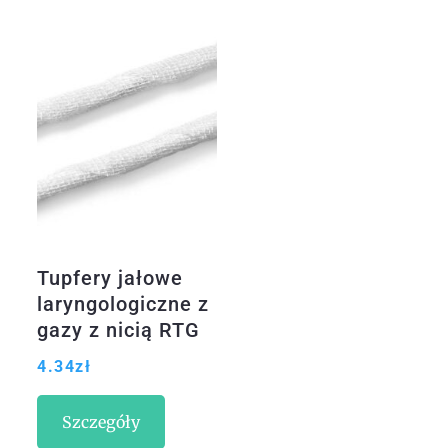
Tupfery jałowe
laryngologiczne z
gazy z nicią RTG
15x15cm 2 szt.
4.34
zł
Szczegóły