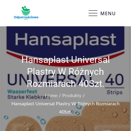
Skip
to
MENU
Odpornościowo
content
Hansaplast Universal
Plastry W Różnych
Rozmiarach 40Szt.
Home
Produkty
Hansaplast Universal Plastry W Różnych Rozmiarach
40Szt.