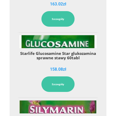
163.02
zł
Szczegóły
Starlife Glucosamine Star glukozamina
sprawne stawy 60tabl
158.08
zł
Szczegóły