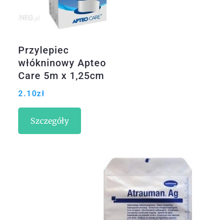
Przylepiec
włókninowy Apteo
Care 5m x 1,25cm
1 szt
2.10
zł
Szczegóły