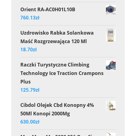
Orient RA-AC0H01L10B
760.13
zł
Uzdrowisko Rabka Solankowa
Maść Rozgrzewająca 120 Ml
18.70
zł
Raczki Turystyczne Climbing
Technology Ice Traction Crampons
Plus
125.79
zł
Cibdol Olejek Cbd Konopny 4%
50Ml Konopi 2000Mg
630.00
zł