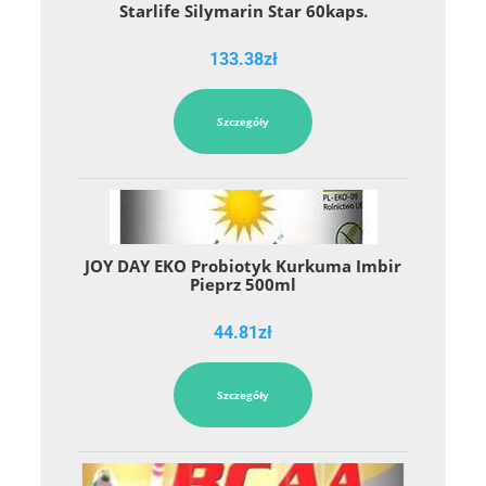
Starlife Silymarin Star 60kaps.
133.38
zł
Szczegóły
JOY DAY EKO Probiotyk Kurkuma Imbir
Pieprz 500ml
44.81
zł
Szczegóły