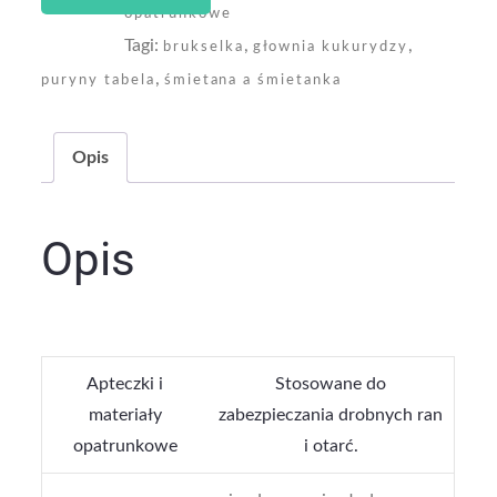
opatrunkowe
Tagi:
,
,
brukselka
głownia kukurydzy
,
puryny tabela
śmietana a śmietanka
Opis
Opis
Apteczki i
Stosowane do
materiały
zabezpieczania drobnych ran
opatrunkowe
i otarć.