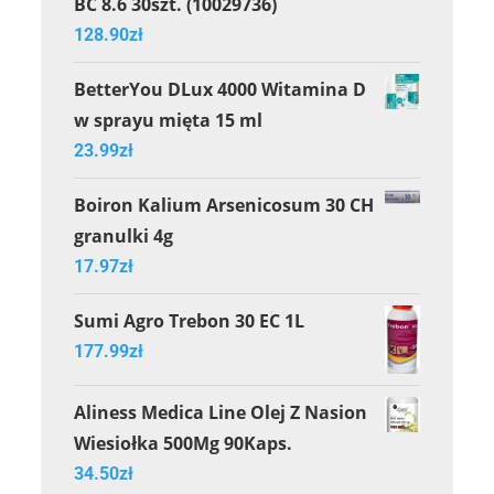
BC 8.6 30szt. (10029736)
128.90
zł
BetterYou DLux 4000 Witamina D
w sprayu mięta 15 ml
23.99
zł
Boiron Kalium Arsenicosum 30 CH
granulki 4g
17.97
zł
Sumi Agro Trebon 30 EC 1L
177.99
zł
Aliness Medica Line Olej Z Nasion
Wiesiołka 500Mg 90Kaps.
34.50
zł