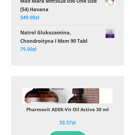
Max Mara Mm5028 056 One Size
(54) Havana
549.00
zł
Natrol Glukozamina,
Chondroityna I Msm 90 Tabl
79.00
zł
Pharmovit ADEK-Vit Oil Active 30 ml
33.57
zł