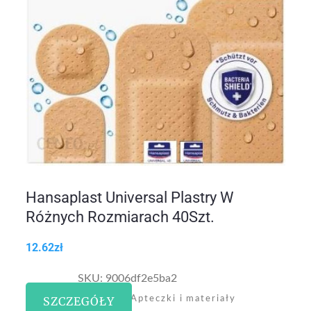
Hansaplast Universal Plastry W
Różnych Rozmiarach 40Szt.
12.62
zł
SKU:
9006df2e5ba2
Kategoria:
SZCZEGÓŁY
Apteczki i materiały