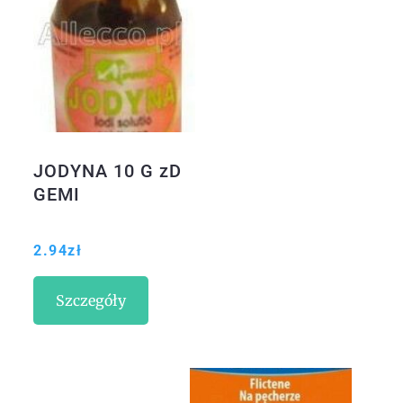
JODYNA 10 G zD
GEMI
2.94
zł
Szczegóły