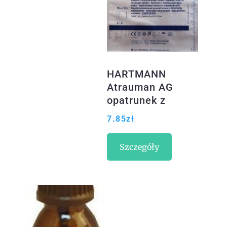
HARTMANN
Atrauman AG
opatrunek z
maścią 10x10cm
7.85
zł
1 szt.
Szczegóły