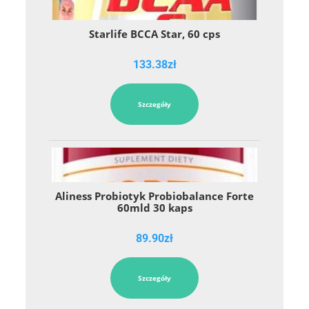
Starlife BCCA Star, 60 cps
133.38
zł
Szczegóły
Aliness Probiotyk Probiobalance Forte
60mld 30 kaps
89.90
zł
Szczegóły