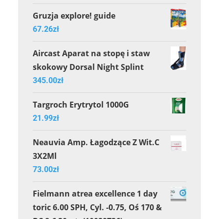
Gruzja explore! guide
67.26
zł
Aircast Aparat na stopę i staw
skokowy Dorsal Night Splint
345.00
zł
Targroch Erytrytol 1000G
21.99
zł
Neauvia Amp. Łagodzące Z Wit.C
3X2Ml
73.00
zł
Fielmann atrea excellence 1 day
toric 6.00 SPH, Cyl. -0.75, Oś 170 &