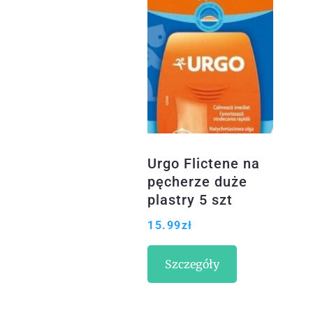
Urgo Flictene na
pęcherze duże
plastry 5 szt
15.99
zł
Szczegóły